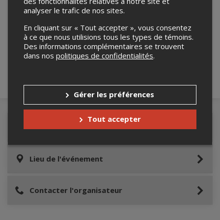
des fonctionnalités relatives à notre site et
analyser le trafic de nos sites.
Merci de confirmer que vous n'êtes pas un
En cliquant sur « Tout accepter », vous consentez
robot ci-bas.
à ce que nous utilisions tous les types de témoins.
Des informations complémentaires se trouvent
dans nos
politiques de confidentialités
.
Gérer les préférences
Tout accepter
Détails de l'événement
Lieu de l'événement
Contacter l'organisateur