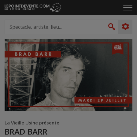
Passer
Cliq
au
pou
contenu
ouvr
Spectacle,
le
artiste,
Recher
men
lieu...
La Vieille Usine présente
BRAD BARR