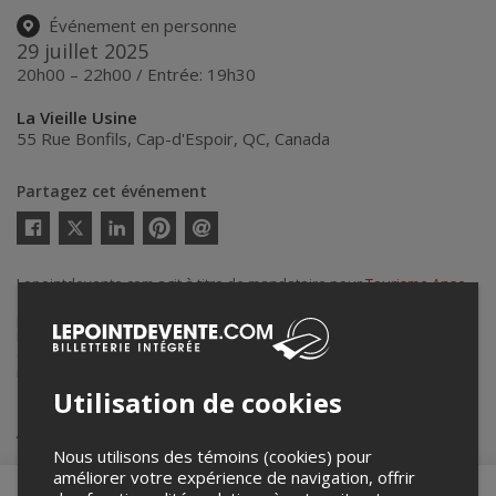
Événement en personne
29 juillet 2025
20h00 – 22h00 / Entrée: 19h30
La Vieille Usine
55 Rue Bonfils
,
Cap-d'Espoir
,
QC
,
Canada
Partagez cet événement
Twitter
Facebook
Linkedin
Pinterest
Envoyer
par
courriel
Lepointdevente.com agit à titre de mandataire pour
Tourisme Anse-
à-Beaufils
dans le cadre de l’affichage en ligne et la vente de billets
pour ses événements.
Pour plus d’information à propos de cet événement, veuillez
contacter l’organisateur de l’événement,
Tourisme Anse-à-Beaufils
, à
info@lavieilleusine.qc.ca
ou au
+1 418-782-2277
.
Utilisation de cookies
Achat de billets
Nous utilisons des témoins (cookies) pour
améliorer votre expérience de navigation, offrir