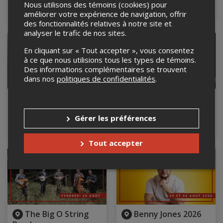
Nous utilisons des témoins (cookies) pour
La Vieille Usine, Cap-
La Vieille Usine, Cap-
d'Espoir, QC
d'Espoir, QC
améliorer votre expérience de navigation, offrir
des fonctionnalités relatives à notre site et
analyser le trafic de nos sites.
En cliquant sur « Tout accepter », vous consentez
à ce que nous utilisions tous les types de témoins.
Des informations complémentaires se trouvent
dans nos
politiques de confidentialités
.
Sam Vigneault
Gilles Valiquette
15 août 2026, 20h00
24 août 2026, 20h00
Gérer les préférences
La Vieille Usine, Cap-
La Vieille Usine, Cap-
d'Espoir, QC
d'Espoir, QC
Tout accepter
COMPLET
The Big O String
Benny Jones 2026