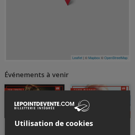
Leaflet
| ©
Mapbox
©
OpenStreetMap
Événements à venir
Utilisation de cookies
Feu toute !
Pierre Michaud
10 août 2026, 20h00
14 août 2026, 20h00