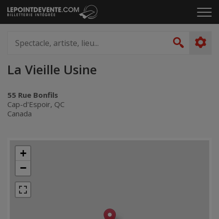
Passer
Cliq
au
pou
contenu
ouvr
Spectacle,
le
artiste,
Recher
men
lieu...
La Vieille Usine
55 Rue Bonfils
Cap-d'Espoir, QC
Canada
+
−