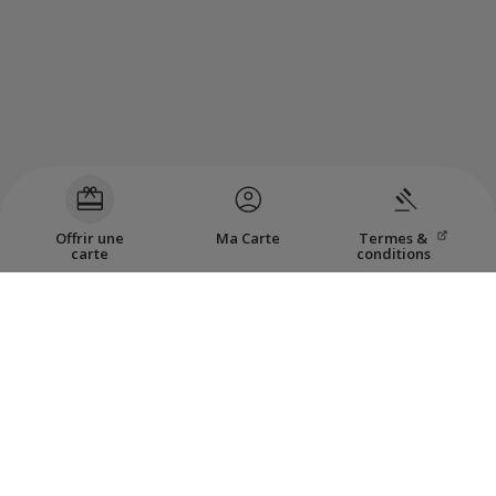
Offrir une
Ma Carte
Termes &
carte
conditions
Carte-cadeau échangeable sur
lesgrandesfetes.com
et
lepointdevente.com
contre tout laissez-passer
d'événements organisés par Les Grandes Fêtes TELUS.