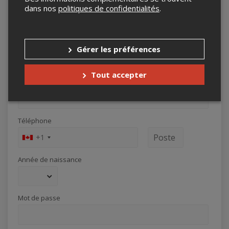
Province / État
dans nos
politiques de confidentialités
.
Code postal
Gérer les préférences
Tout accepter
Courriel
Téléphone
+1
Année de naissance
Mot de passe