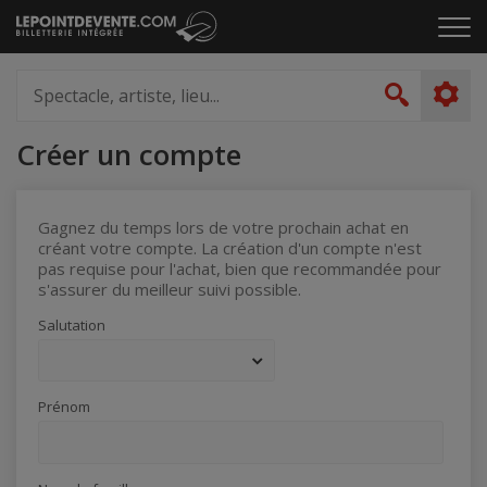
Passer
Cliq
au
pou
contenu
ouvr
Spectacle,
le
artiste,
Recher
men
lieu...
Créer un compte
Gagnez du temps lors de votre prochain achat en
créant votre compte. La création d'un compte n'est
pas requise pour l'achat, bien que recommandée pour
s'assurer du meilleur suivi possible.
Salutation
Prénom