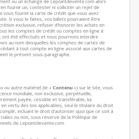
ement ou un échange de Lepointdevente.com alors
’en fournir un, contester ni solliciter un rejet de
i vous fournit la carte de crédit que vous avez
Site. Si vous le faites, vos billets pourraient être
crétion exclusive, refuser d’honorer les achats en
 tous les comptes de crédit ou comptes en ligne à
t ont été effectués et nous pourrions interdire
rsonnes au nom desquelles les comptes de cartes de
ccédant à tout compte en ligne associé aux cartes de
reint le présent sous-paragraphe.
o ou autre matériel (le «
Contenu
») sur le Site, vous
ence mondiale, non exclusive, perpétuelle,
èrement payée, cessible et transférable, lui
n vertu des lois applicables, seul le titulaire du droit
omplir, incluant le droit d’autoriser quoi que ce soit à
ciales ou non, sous réserve de la Politique de
nnels de Lepointdevente.com.