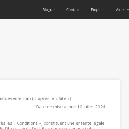
Aide
Blogue
Contact
Emplois
ointdevente.com (ci-après le « Site »)
Date de mise à jour: 10 juillet 2024
près les « Conditions ») constituent une entente légale
 Site (ci-après l’« Utilisateur » ou « vous ») et