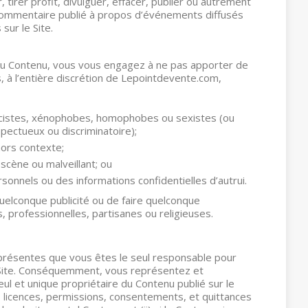
, tirer profit, divulguer, effacer, publier ou autrement
 commentaire publié à propos d’événements diffusés
 sur le Site.
du Contenu, vous vous engagez à ne pas apporter de
, à l’entière discrétion de Lepointdevente.com,
 racistes, xénophobes, homophobes ou sexistes (ou
spectueux ou discriminatoire);
hors contexte;
scène ou malveillant; ou
onnels ou des informations confidentielles d’autrui.
quelconque publicité ou de faire quelconque
s, professionnelles, partisanes ou religieuses.
présentes que vous êtes le seul responsable pour
 Site. Conséquemment, vous représentez et
eul et unique propriétaire du Contenu publié sur le
s, licences, permissions, consentements, et quittances