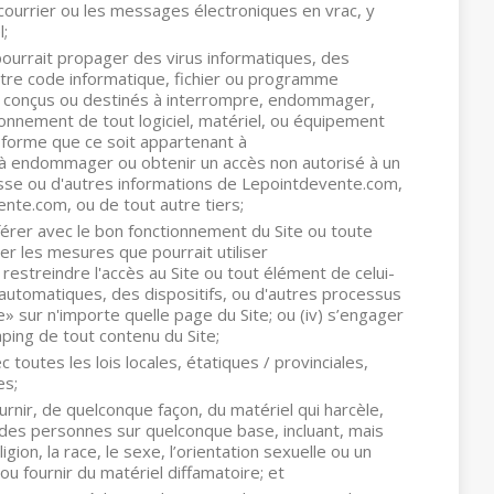
le courrier ou les messages électroniques en vrac, y
l;
i pourrait propager des virus informatiques, des
utre code informatique, fichier ou programme
ont conçus ou destinés à interrompre, endommager,
tionnement de tout logiciel, matériel, ou équipement
forme que ce soit appartenant à
 à endommager ou obtenir un accès non autorisé à un
se ou d'autres informations de Lepointdevente.com,
ente.com, ou de tout autre tiers;
erférer avec le bon fonctionnement du Site ou toute
rner les mesures que pourrait utiliser
estreindre l'accès au Site ou tout élément de celui-
 ou automatiques, des dispositifs, ou d'autres processus
e» sur n'importe quelle page du Site; ou (iv) s’engager
ping de tout contenu du Site;
 toutes les lois locales, étatiques / provinciales,
es;
rnir, de quelconque façon, du matériel qui harcèle,
 des personnes sur quelconque base, incluant, mais
igion, la race, le sexe, l’orientation sexuelle ou un
ou fournir du matériel diffamatoire; et