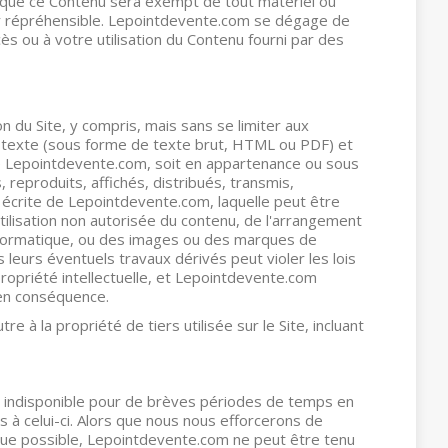
 que ce Contenu sera exempt de tout matériel ou
er répréhensible. Lepointdevente.com se dégage de
cès ou à votre utilisation du Contenu fourni par des
on du Site, y compris, mais sans se limiter aux
texte (sous forme de texte brut, HTML ou PDF) et
de Lepointdevente.com, soit en appartenance ou sous
, reproduits, affichés, distribués, transmis,
n écrite de Lepointdevente.com, laquelle peut être
tilisation non autorisée du contenu, de l'arrangement
informatique, ou des images ou des marques de
leurs éventuels travaux dérivés peut violer les lois
e propriété intellectuelle, et Lepointdevente.com
en conséquence.
e à la propriété de tiers utilisée sur le Site, incluant
e indisponible pour de brèves périodes de temps en
s à celui-ci. Alors que nous nous efforcerons de
 que possible, Lepointdevente.com ne peut être tenu