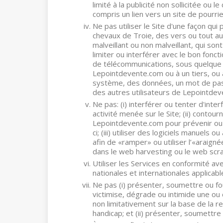
limité à la publicité non sollicitée ou 
compris un lien vers un site de pourrie
Ne pas utiliser le Site d'une façon qu
chevaux de Troie, des vers ou tout a
malveillant ou non malveillant, qui s
limiter ou interférer avec le bon fonc
de télécommunications, sous quelque 
Lepointdevente.com ou à un tiers, ou
système, des données, un mot de pas
des autres utilisateurs de Lepointdev
Ne pas: (i) interférer ou tenter d'int
activité menée sur le Site; (ii) contou
Lepointdevente.com pour prévenir ou r
ci; (iii) utiliser des logiciels manuels
afin de «ramper» ou utiliser l’«araigné
dans le web harvesting ou le web scra
Utiliser les Services en conformité avec
nationales et internationales applicabl
Ne pas (i) présenter, soumettre ou fou
victimise, dégrade ou intimide une ou
non limitativement sur la base de la rel
handicap; et (ii) présenter, soumettre 