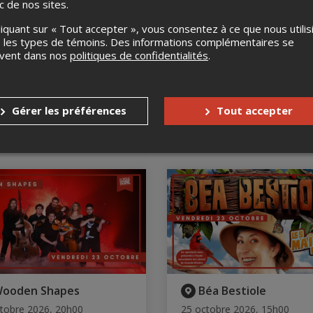
ic de nos sites.
liquant sur « Tout accepter », vous consentez à ce que nous utilis
 les types de témoins. Des informations complémentaires se
uvent dans nos
politiques de confidentialités
.
enny Jones 2026
Les Flambettes III
Gérer les préférences
Tout accepter
 30 août 2026
21 septembre 2026, 20h00
ille Usine, Cap-d'Espoir, QC
La Vieille Usine, Cap-d'Espoir,
ooden Shapes
Béa Bestiole
tobre 2026, 20h00
25 octobre 2026, 15h00