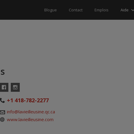
Aide
Blogue
Contact
Emplois
ls
Facebook
Instagram
+1 418-782-2277
info@lavieilleusine.qc.ca
www.lavieilleusine.com