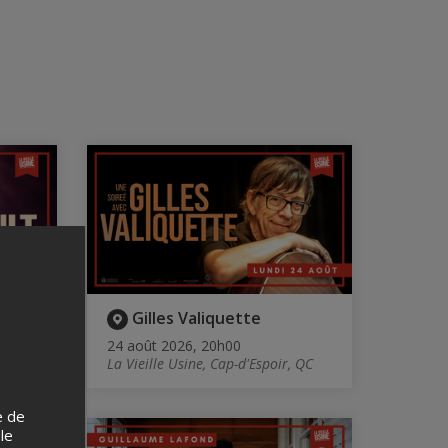
Gilles Valiquette
24 août 2026, 20h00
 QC
La Vieille Usine, Cap-d'Espoir, QC
e de
 le