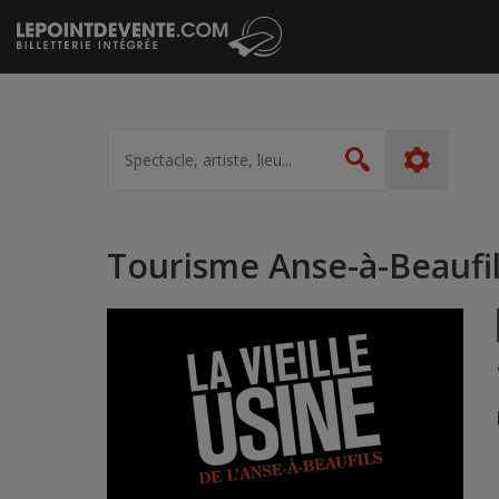
Passer
au
contenu
Spectacle,
artiste,
Rechercher
lieu...
Tourisme Anse-à-Beaufi