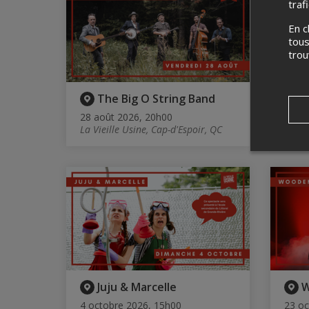
traf
En c
tous
tro
The Big O String Band
B
28 août 2026, 20h00
29 et
La Vieille Usine, Cap-d'Espoir, QC
La Vie
Juju & Marcelle
W
4 octobre 2026, 15h00
23 oc