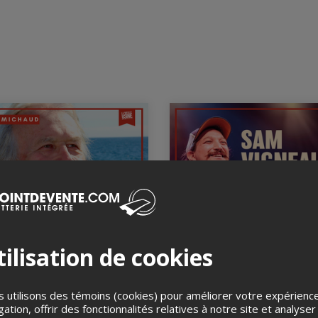
ierre Michaud
Sam Vigneault
ût 2026, 20h00
15 août 2026, 20h00
ilisation de cookies
ille Usine, Cap-d'Espoir, QC
La Vieille Usine, Cap-d'Espoir,
 utilisons des témoins (cookies) pour améliorer votre expérienc
T
gation, offrir des fonctionnalités relatives à notre site et analyser