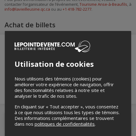
contacter l’organisateur de l’événement,
Tourisme Anse-à-Beaufils
, à
info@lavieilleusine.qc.ca
ou au
+1 418-782-2277
.
Achat de billets
Merci de confirmer que vous n'êtes pas un
Utilisation de cookies
robot ci-bas.
Nous utilisons des témoins (cookies) pour
améliorer votre expérience de navigation, offrir
des fonctionnalités relatives à notre site et
analyser le trafic de nos sites.
En cliquant sur « Tout accepter », vous consentez
à ce que nous utilisions tous les types de témoins.
Des informations complémentaires se trouvent
Détails de l'événement
dans nos
politiques de confidentialités
.