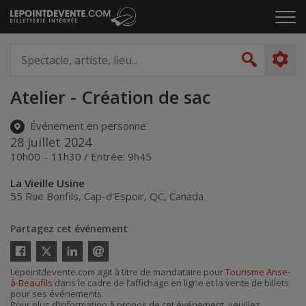
Passer
Cliq
au
pou
contenu
ouvr
Spectacle,
le
artiste,
Recher
men
lieu...
Atelier - Création de sac
Événement en personne
28 juillet 2024
10h00 – 11h30 / Entrée: 9h45
La Vieille Usine
55 Rue Bonfils
,
Cap-d'Espoir
,
QC
,
Canada
Partagez cet événement
Twitter
Facebook
Linkedin
Envoyer
Lepointdevente.com agit à titre de mandataire pour
Tourisme Anse-
par
à-Beaufils
dans le cadre de l’affichage en ligne et la vente de billets
courriel
pour ses événements.
Pour plus d’information à propos de cet événement, veuillez