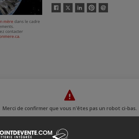
Twitter
Facebook
Linkedin
Pinterest
Envoyer
par
n mère
dans le cadre
courriel
nements.
ez contacter
onmere.ca
.
Merci de confirmer que vous n'êtes pas un robot ci-bas.