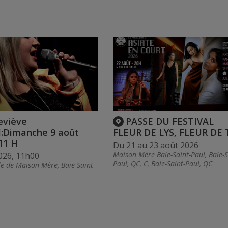
eviève
PASSE DU FESTIVAL
l:Dimanche 9 août
FLEUR DE LYS, FLEUR DE
11 H
Du 21 au 23 août 2026
Maison Mère Baie-Saint-Paul, Baie-S
026, 11h00
Paul, QC, C, Baie-Saint-Paul, QC
e de Maison Mère, Baie-Saint-