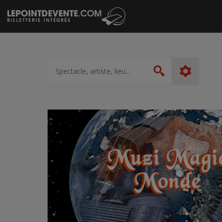
Passer
au
contenu
Spectacle,
artiste,
Rechercher
lieu...