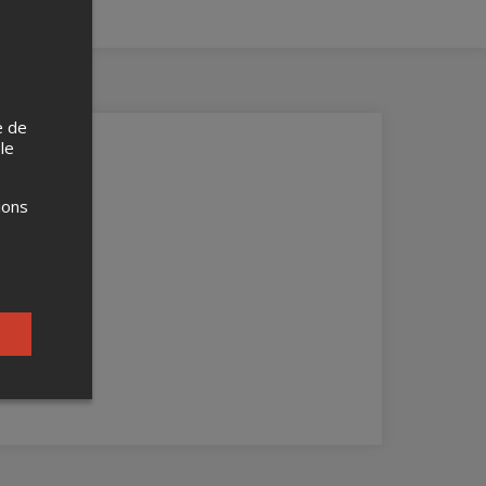
e de
 le
ions