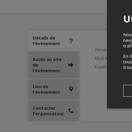
Ut
Nous
Détails de
navi
l'événement
traf
Dimanche 16 août
En c
Muzi Magie Mond
Accès au site
tous
de
Expérience immers
tro
l'événement
Lieu de
l'événement
Contacter
l'organisateur