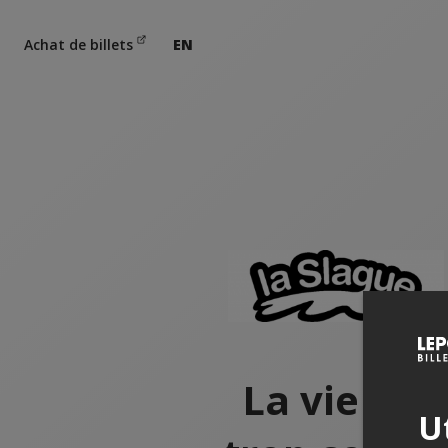
Achat de billets
EN
La vie est
Ut