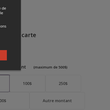
e de
 le
ions
z votre carte
u
#
1
 un montant
(
maximum de
500
$)
100
$
250
$
00
$
Autre montant