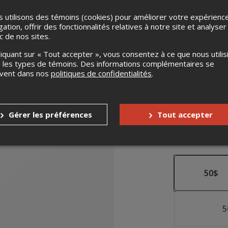
e
 utilisons des témoins (cookies) pour améliorer votre expérienc
er
Virtuelle
gation, offrir des fonctionnalités relatives à notre site et analyser
ic de nos sites.
liquant sur « Tout accepter », vous consentez à ce que nous utilis
 les types de témoins. Des informations complémentaires se
Personnalise
uvent dans nos
politiques de confidentialités
.
Carte-cadea
Gérer les préférences
Tout accepter
Déterminez
50
$
5