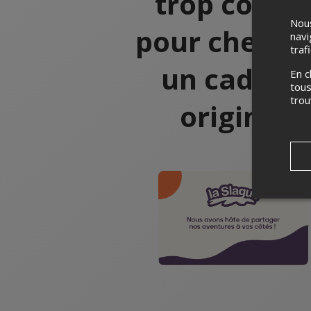
trop court
Nous
pour cherch
navi
traf
un cadeau
En c
tous
tro
original