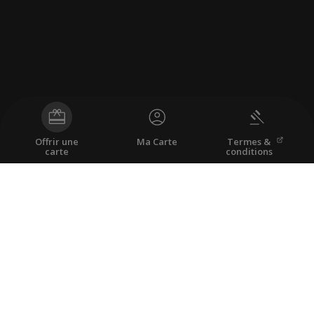
Offrir une
Ma Carte
Termes &
carte
conditions
Carte-cadeau échangeable sur
lepointdevente.com
contre tout laissez-passer d'événements organisés par
District 7