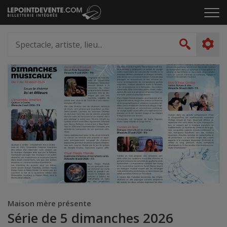
Passer
Cliq
au
pou
contenu
ouvr
Spectacle,
le
artiste,
Recher
men
lieu...
Maison mère présente
Série de 5 dimanches 2026