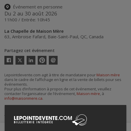
Événement en personne
Du 2 au 30 août 2026
11h00 / Entrée: 10h45
La Chapelle de Maison Mère
63, Ambroise Fafard
,
Baie-Saint-Paul
,
QC
,
Canada
Partagez cet événement
Twitter
Facebook
Linkedin
Pinterest
Envoyer
par
courriel
Lepointdevente.com agit à titre de mandataire pour
Maison mère
dans le cadre de l’affichage en ligne et la vente de billets pour ses
événements.
Pour plus d’information à propos de cet événement, veuillez
contacter l’organisateur de l’événement,
Maison mère
, à
info@maisonmere.ca
.
Achat de billets