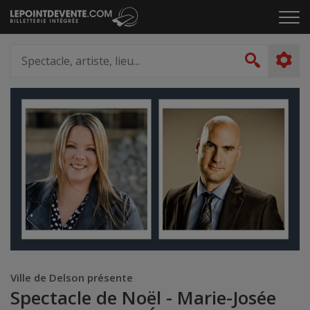
Passer
Cliq
au
pou
contenu
ouvr
Spectacle,
le
artiste,
Recher
men
lieu...
Ville de Delson présente
Spectacle de Noël - Marie-Josée