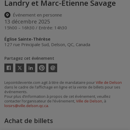
Landry et Marc-Étienne Savage
Événement en personne
13 décembre 2025
15h00 – 16h30 / Entrée: 14h30
Église Sainte-Thérèse
127 rue Principale Sud
,
Delson
,
QC
,
Canada
Partagez cet événement
Twitter
Facebook
Linkedin
Pinterest
Envoyer
par
courriel
Lepointdevente.com agit à titre de mandataire pour
Ville de Delson
dans le cadre de l’affichage en ligne et la vente de billets pour ses
événements.
Pour plus d’information à propos de cet événement, veuillez
contacter l’organisateur de l’événement,
Ville de Delson
, à
loisirs@ville.delson.qc.ca
.
Achat de billets