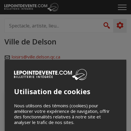
Passer
Cliq
au
pou
contenu
ouvr
Spectacle,
le
artiste,
Recher
men
lieu...
Ville de Delson
loisirs@ville.delson.qc.ca
www.ville.delson.qc.ca
Événements à venir
Utilisation de cookies
Nous utilisons des témoins (cookies) pour
améliorer votre expérience de navigation, offrir
des fonctionnalités relatives à notre site et
analyser le trafic de nos sites.
Palais du Patin