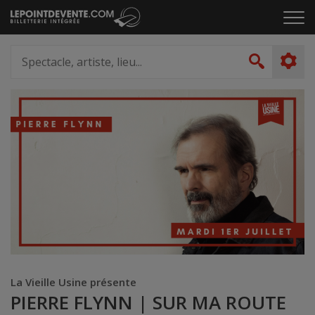
Passer
Cliq
au
pou
contenu
ouvr
Spectacle,
le
artiste,
Recher
men
lieu...
La Vieille Usine présente
PIERRE FLYNN | SUR MA ROUTE