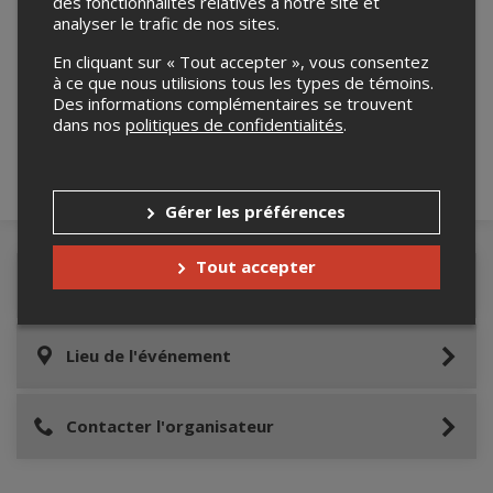
des fonctionnalités relatives à notre site et
analyser le trafic de nos sites.
Merci de confirmer que vous n'êtes pas un
En cliquant sur « Tout accepter », vous consentez
robot ci-bas.
à ce que nous utilisions tous les types de témoins.
Des informations complémentaires se trouvent
dans nos
politiques de confidentialités
.
Gérer les préférences
Tout accepter
Détails de l'événement
Lieu de l'événement
Contacter l'organisateur