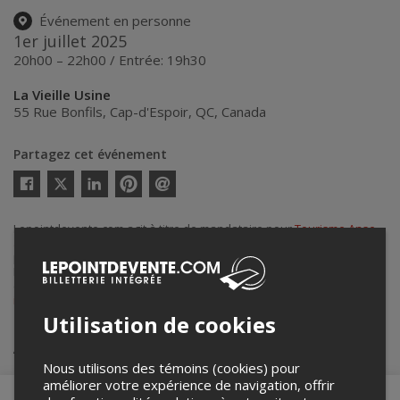
Événement en personne
1er juillet 2025
20h00 – 22h00 / Entrée: 19h30
La Vieille Usine
55 Rue Bonfils
,
Cap-d'Espoir
,
QC
,
Canada
Partagez cet événement
Twitter
Facebook
Linkedin
Pinterest
Envoyer
par
courriel
Lepointdevente.com agit à titre de mandataire pour
Tourisme Anse-
à-Beaufils
dans le cadre de l’affichage en ligne et la vente de billets
pour ses événements.
Pour plus d’information à propos de cet événement, veuillez
contacter l’organisateur de l’événement,
Tourisme Anse-à-Beaufils
, à
info@lavieilleusine.qc.ca
ou au
+1 418-782-2277
.
Utilisation de cookies
Achat de billets
Nous utilisons des témoins (cookies) pour
améliorer votre expérience de navigation, offrir