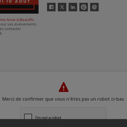
Twitter
Facebook
Linkedin
Pinterest
Envoyer
par
sme Anse-à-Beaufils
courriel
s pour ses événements.
ez contacter
 à
Merci de confirmer que vous n'êtes pas un robot ci-bas.