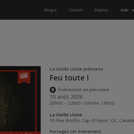
Aide
Blogue
Contact
Emplois
La Vieille Usine présente
Feu toute !
Événement en personne
10 août 2026
20h00 – 22h00 / Entrée: 19h30
La Vieille Usine
55 Rue Bonfils
,
Cap-d'Espoir
,
QC
,
Canad
Partagez cet événement