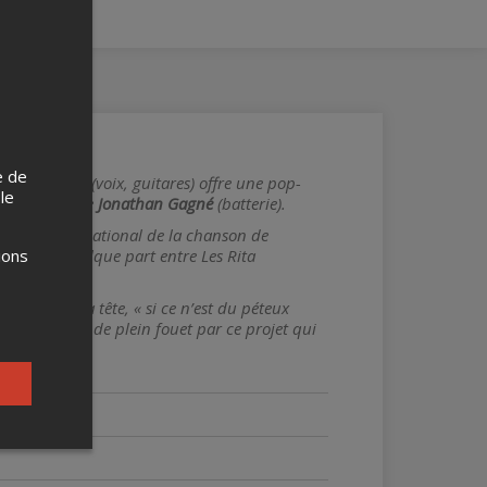
e de
thia Veilleux
(voix, guitares) offre une pop-
 le
t
(basse) et de
Jonathan Gagné
(batterie).
estival international de la chanson de
ions
rectes, quelque part entre Les Rita
bouger de la tête, « si ce n’est du péteux
 d'être happé de plein fouet par ce projet qui