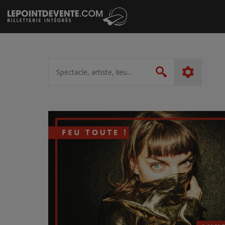
Passer
au
contenu
Spectacle,
artiste,
Rechercher
lieu...