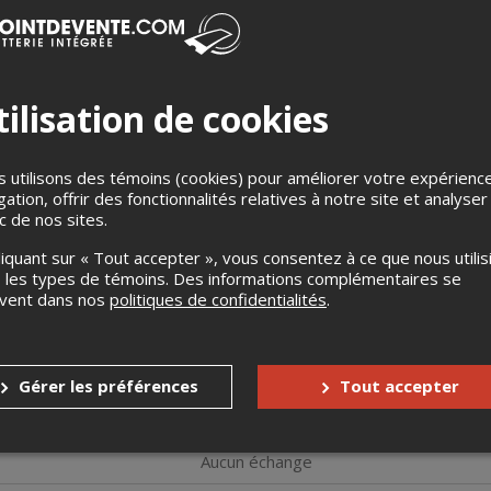
ilisation de cookies
 utilisons des témoins (cookies) pour améliorer votre expérienc
ojet musical né pour la scène ! L'autrice-compositrice-interprète
Cyn
gation, offrir des fonctionnalités relatives à notre site et analyser
ns une formule « power trio », en compagnie de
Marie-Anne Arsenaul
ic de nos sites.
lbum, Parade nuptiale (Dance with Me)
,
celle qui a remporté le
45e F
liquant sur « Tout accepter », vous consentez à ce que nous utilis
o Garoche ta sacoche signe des chansons audacieuses, engagées et di
 les types de témoins. Des informations complémentaires se
et Diane Dufresne.
uvent dans nos
politiques de confidentialités
.
, envolées lyriques et guitares robustes vous feront sans aucun doute 
de mettre littéralement le feu sur la scène ! Ne ratez pas l'occasion
encore plus rock une fois sous les projecteurs.
Gérer les préférences
Tout accepter
s
Aucun remboursement
Aucun échange