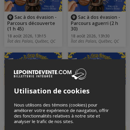
Sac à dos évasion -
Sac à dos évasion -
Parcours découverte
Parcours aguerri (2 h
(1 h 45)
30)
18 août 2026, 13h15
18 août 2026, 13h30
Îlot des Palais, Québec, QC
Îlot des Palais, Québec, QC
Utilisation de cookies
Sac à dos évasion -
Sac à dos évasion -
Parcours découverte
Parcours découverte
(1 h 45)
(1 h 45)
Nous utilisons des témoins (cookies) pour
18 août 2026, 14h15
18 août 2026, 14h30
améliorer votre expérience de navigation, offrir
Îlot des Palais, Québec, QC
Îlot des Palais, Québec, QC
des fonctionnalités relatives à notre site et
analyser le trafic de nos sites.