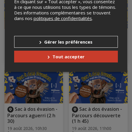
En cliquant sur « Tout accepter », vous consentez
à ce que nous utilisions tous les types de témoins.
Des informations complémentaires se trouvent
dans nos
politiques de confidentialités
.
Sac à dos évasion -
Sac à dos évasion -
Parcours aguerri (2 h
Parcours découverte
Gérer les préférences
30)
(1 h 45)
19 août 2026, 9h30
19 août 2026, 10h00
Tout accepter
Îlot des Palais, Québec, QC
Îlot des Palais, Québec, QC
Sac à dos évasion -
Sac à dos évasion -
Parcours aguerri (2 h
Parcours découverte
30)
(1 h 45)
19 août 2026, 10h30
19 août 2026, 11h00