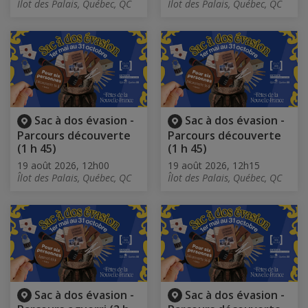
Îlot des Palais, Québec, QC
Îlot des Palais, Québec, QC
Sac à dos évasion -
Sac à dos évasion -
Parcours découverte
Parcours découverte
(1 h 45)
(1 h 45)
19 août 2026, 12h00
19 août 2026, 12h15
Îlot des Palais, Québec, QC
Îlot des Palais, Québec, QC
Sac à dos évasion -
Sac à dos évasion -