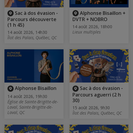
Sac à dos évasion -
Alphonse Bisaillon +
Parcours découverte
DVTR + NOBRO
(1 h 45)
14 août 2026, 18h00
Lieux multiples
14 août 2026, 14h30
Îlot des Palais, Québec, QC
Alphonse Bisaillon
Sac à dos évasion -
Parcours aguerri (2 h
14 août 2026, 19h30
30)
Église de Sainte-Brigitte-de-
Laval, Sainte-Brigitte-de-
15 août 2026, 9h30
Laval, QC
Îlot des Palais, Québec, QC