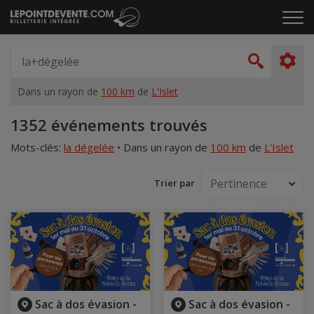
Passer
Cliq
au
pou
contenu
ouvr
Spectacle,
le
artiste,
Recher
men
lieu...
Dans un rayon de
100 km
de
L'Islet
Accueil
1352 événements trouvés
Mots-clés:
la dégelée
•
Dans un rayon de
100 km
de
L'Islet
Trier par
Sac à dos évasion -
Sac à dos évasion -