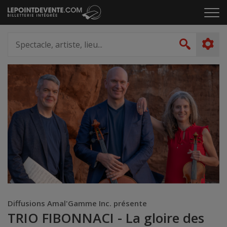
Passer
Cliq
au
pou
contenu
ouvr
Spectacle,
le
artiste,
Recher
men
lieu...
Diffusions Amal'Gamme Inc. présente
TRIO FIBONNACI - La gloire des