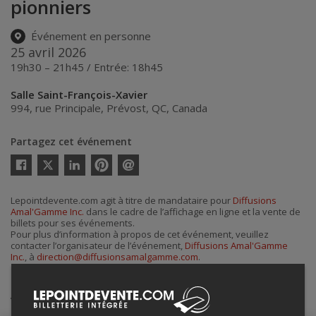
pionniers
Événement en personne
25 avril 2026
19h30 – 21h45 / Entrée: 18h45
Salle Saint-François-Xavier
994, rue Principale
,
Prévost
,
QC
,
Canada
Partagez cet événement
Twitter
Facebook
Linkedin
Pinterest
Envoyer
par
courriel
Lepointdevente.com agit à titre de mandataire pour
Diffusions
Amal'Gamme Inc.
dans le cadre de l’affichage en ligne et la vente de
billets pour ses événements.
Pour plus d’information à propos de cet événement, veuillez
contacter l’organisateur de l’événement,
Diffusions Amal'Gamme
Inc.
, à
direction@diffusionsamalgamme.com
.
Achat de billets