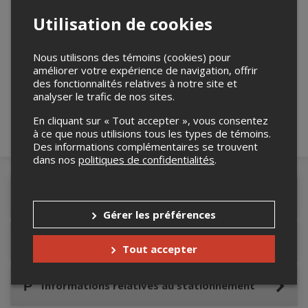
Utilisation de cookies
Merci de confirmer que vous n'êtes pas un
Nous utilisons des témoins (cookies) pour
robot ci-bas.
améliorer votre expérience de navigation, offrir
des fonctionnalités relatives à notre site et
analyser le trafic de nos sites.
En cliquant sur « Tout accepter », vous consentez
à ce que nous utilisions tous les types de témoins.
Des informations complémentaires se trouvent
dans nos
politiques de confidentialités
.
Détails de l'événement
Gérer les préférences
Accès au site de l'événement
Tout accepter
Informations relatives au stationnement