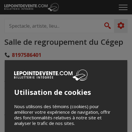
Passer
Cliq
au
pou
contenu
ouvr
Spectacle,
le
artiste,
Recher
men
lieu...
Salle de regroupement du Cégep
8197586401
garneau.genevieve@cegepvicto.ca
475, Notre-Dame Est
Victoriaville, QC
Canada
Utilisation de cookies
Événements à venir
Nous utilisons des témoins (cookies) pour
améliorer votre expérience de navigation, offrir
Votre recherche n'a retourné aucun résultat.
des fonctionnalités relatives à notre site et
analyser le trafic de nos sites.