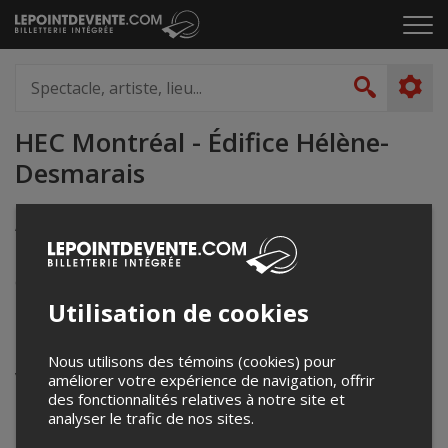
Passer
Cliq
au
pou
contenu
ouvr
Spectacle,
le
artiste,
Recher
men
lieu...
HEC Montréal - Édifice Hélène-
Desmarais
Amphithéâtre Rachelle et Alain-Paris, troisième étage,
501 rue de la Gauchetière O
Montréal, QC
Canada
Utilisation de cookies
Événements à venir
Nous utilisons des témoins (cookies) pour
Votre recherche n'a retourné aucun résultat.
améliorer votre expérience de navigation, offrir
des fonctionnalités relatives à notre site et
analyser le trafic de nos sites.