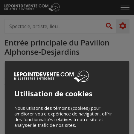
Passer
Cliq
au
pou
contenu
ouvr
Spectacle,
le
artiste,
Recher
men
lieu...
Entrée principale du Pavillon
Alphonse-Desjardins
2325 rue de l'Université, Près de la Coop Zone et des
arrêts d'autobus (à l'extérieur)
Québec, QC
Canada
Utilisation de cookies
Nous utilisons des témoins (cookies) pour
+
améliorer votre expérience de navigation, offrir
−
des fonctionnalités relatives à notre site et
analyser le trafic de nos sites.