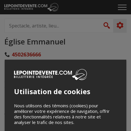
Passer
Cliq
au
pou
contenu
ouvr
Spectacle,
le
artiste,
Recher
men
lieu...
Église Emmanuel
4502636666
surlascenedavignon@videotron.ca
203, rue Principale
Cowansville, QC
Canada
Utilisation de cookies
Événements à venir
Nous utilisons des témoins (cookies) pour
améliorer votre expérience de navigation, offrir
Votre recherche n'a retourné aucun résultat.
des fonctionnalités relatives à notre site et
analyser le trafic de nos sites.