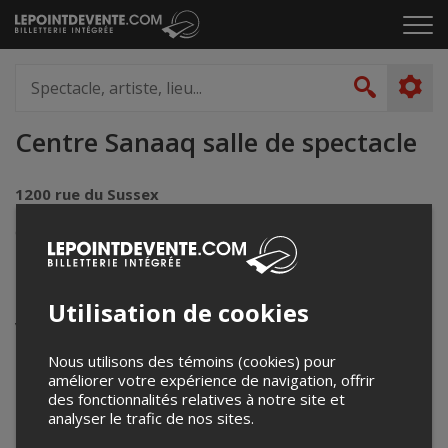
Passer
Cliq
au
pou
contenu
ouvr
Spectacle,
le
artiste,
Recher
men
lieu...
Centre Sanaaq salle de spectacle
1200 rue du Sussex
Montréal, QC
Canada
Événements à venir
Utilisation de cookies
Votre recherche n'a retourné aucun résultat.
Nous utilisons des témoins (cookies) pour
améliorer votre expérience de navigation, offrir
des fonctionnalités relatives à notre site et
analyser le trafic de nos sites.