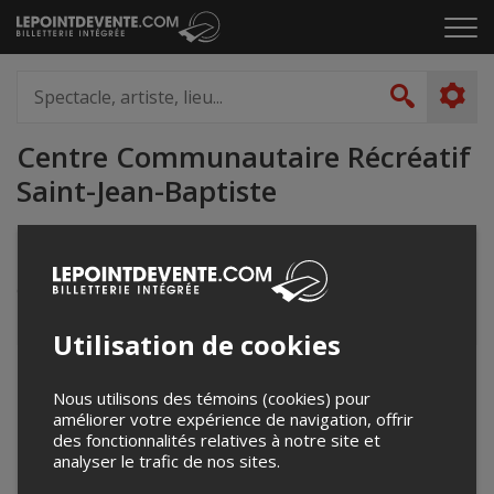
Passer
Cliq
au
pou
contenu
ouvr
Spectacle,
le
artiste,
Recher
men
lieu...
Centre Communautaire Récréatif
Saint-Jean-Baptiste
114 18e Avenue
Drummondville, QC
Canada
Utilisation de cookies
+
Nous utilisons des témoins (cookies) pour
−
améliorer votre expérience de navigation, offrir
des fonctionnalités relatives à notre site et
analyser le trafic de nos sites.