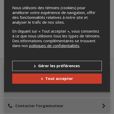
Nous utilisons des témoins (cookies) pour
améliorer votre expérience de navigation, offrir
des fonctionnalités relatives à notre site et
Merci de confirmer que vous n'êtes pas un
analyser le trafic de nos sites.
robot ci-bas.
En cliquant sur « Tout accepter », vous consentez
à ce que nous utilisions tous les types de témoins.
Des informations complémentaires se trouvent
dans nos
politiques de confidentialités
.
Gérer les préférences
Détails de l'événement
Tout accepter
Lieu de l'événement
Contacter l'organisateur