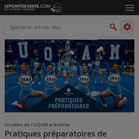
Passer
Cliq
au
pou
contenu
ouvr
Spectacle,
le
artiste,
Recher
men
lieu...
Citadins de l'UQAM présente
Pratiques préparatoires de