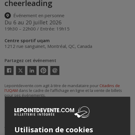
cheerleading
Événement en personne
Du 6 au 20 juillet 2026
19h30 – 22h00 / Entrée: 19h15
Centre sportif uqam
1212 rue sanguinet
,
Montréal
,
QC
,
Canada
Partagez cet événement
Twitter
Facebook
Linkedin
Pinterest
Envoyer
par
courriel
Lepointdevente.com agit à titre de mandataire pour
Citadins de
l'UQAM
dans le cadre de l’affichage en ligne et la vente de billets
pour ses événements.
Pour plus d’information à propos de cet événement, veuillez
contacter l’organisateur de l’événement,
Citadins de l'UQAM
, à
sports@uqam.com
.
Achat de billets
Utilisation de cookies