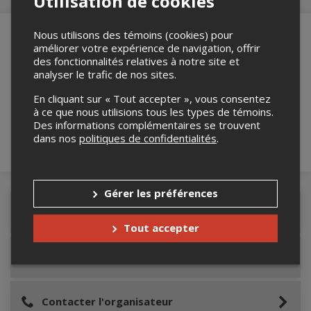
Utilisation de cookies
Nous utilisons des témoins (cookies) pour
améliorer votre expérience de navigation, offrir
des fonctionnalités relatives à notre site et
Merci de confirmer que vous n'êtes pas un
analyser le trafic de nos sites.
robot ci-bas.
En cliquant sur « Tout accepter », vous consentez
à ce que nous utilisions tous les types de témoins.
Des informations complémentaires se trouvent
dans nos
politiques de confidentialités
.
Gérer les préférences
Détails de l'événement
Tout accepter
Lieu de l'événement
Contacter l'organisateur