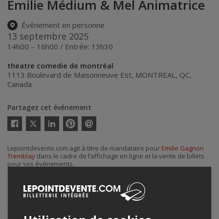
Émilie Médium & Mel Animatrice
Événement en personne
13 septembre 2025
14h00 – 16h00 / Entrée: 13h30
theatre comedie de montréal
1113 Boulevard de Maisonneuve Est
,
MONTREAL
,
QC
,
Canada
Partagez cet événement
Twitter
Facebook
Linkedin
Pinterest
Envoyer
par
courriel
Lepointdevente.com agit à titre de mandataire pour
Emilie Gagnon
Tremblay
dans le cadre de l’affichage en ligne et la vente de billets
pour ses événements.
Pour plus d’information à propos de cet événement, veuillez
contacter l’organisateur de l’événement,
Emilie Gagnon Tremblay
, à
guidanceavecemilie@hotmail.com
.
Achat de billets