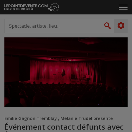
Passer
Cliq
au
pou
contenu
ouvr
Spectacle,
le
artiste,
Recher
men
lieu...
Emilie Gagnon Tremblay , Mélanie Trudel présente
Événement contact défunts avec