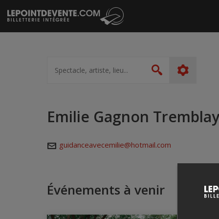
Passer
au
contenu
Spectacle,
artiste,
Rechercher
lieu...
Emilie Gagnon Trembla
guidanceavecemilie@hotmail.com
Événements à venir