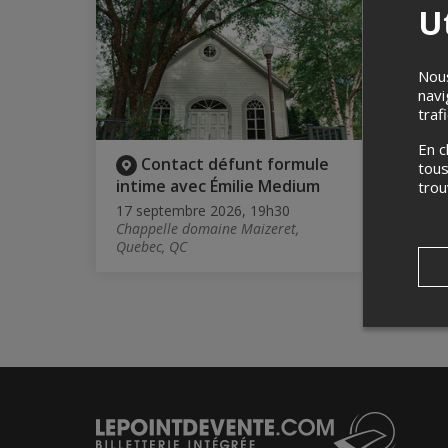
COMPLE
Ut
Nous
navi
traf
En c
Contact défunt formule
C
tous
intime avec Émilie Medium
inti
tro
17 septembre 2026, 19h30
19 se
Chappelle domaine Maizeret,
Chapp
Quebec, QC
Quebe