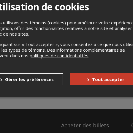
T
ilisation de cookies
 utilisons des témoins (cookies) pour améliorer votre expérienc
gation, offrir des fonctionnalités relatives à notre site et analyser
ic de nos sites.
liquant sur « Tout accepter », vous consentez à ce que nous utilis
ontact défunt formule
Soirée contact avec 
 les types de témoins. Des informations complémentaires se
me avec Émilie Medium
défunts avec Émilie, Mé
uvent dans nos
politiques de confidentialités
.
& Mel, Animatrice
ptembre 2026, 19h30
elle domaine Maizeret,
28 novembre 2026, 19h30
c, QC
La Scene Lebourgneuf, Québec
Gérer les préférences
Tout accepter
Acheter des billets