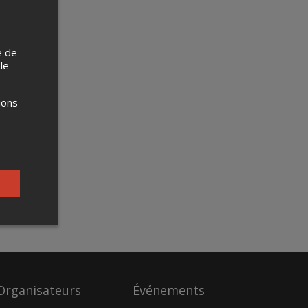
e de
 le
ions
vos
dium
, QC
Organisateurs
Événements