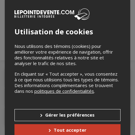
Merci de confirmer que vous n'êtes pas un
robot ci-bas.
Utilisation de cookies
Nous utilisons des témoins (cookies) pour
améliorer votre expérience de navigation, offrir
des fonctionnalités relatives à notre site et
analyser le trafic de nos sites.
En cliquant sur « Tout accepter », vous consentez
Détails de l'événement
à ce que nous utilisions tous les types de témoins.
Des informations complémentaires se trouvent
dans nos
politiques de confidentialités
.
Lieu de l'événement
Gérer les préférences
Contacter l'organisateur
Tout accepter