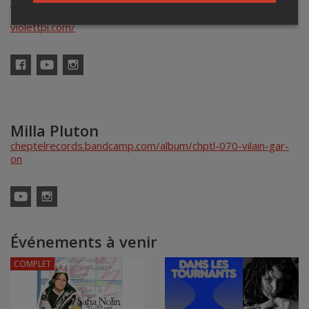
VioleTT Pi
violettpi.com/
Facebook
YouTube
Instagram
Milla Pluton
cheptelrecords.bandcamp.com/album/chptl-070-vilain-gar-
on
YouTube
Instagram
Événements à venir
COMPLET