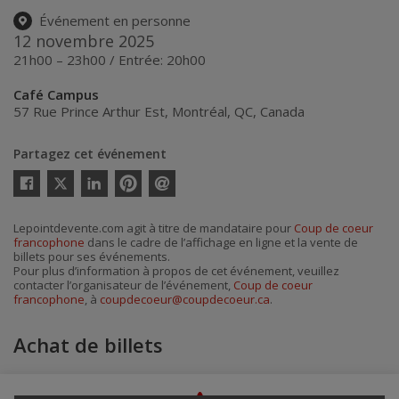
Événement en personne
12 novembre 2025
21h00 – 23h00 / Entrée: 20h00
Café Campus
57 Rue Prince Arthur Est
,
Montréal
,
QC
,
Canada
Partagez cet événement
Twitter
Facebook
Linkedin
Pinterest
Envoyer
par
courriel
Lepointdevente.com agit à titre de mandataire pour
Coup de coeur
francophone
dans le cadre de l’affichage en ligne et la vente de
billets pour ses événements.
Pour plus d’information à propos de cet événement, veuillez
contacter l’organisateur de l’événement,
Coup de coeur
francophone
, à
coupdecoeur@coupdecoeur.ca
.
Achat de billets