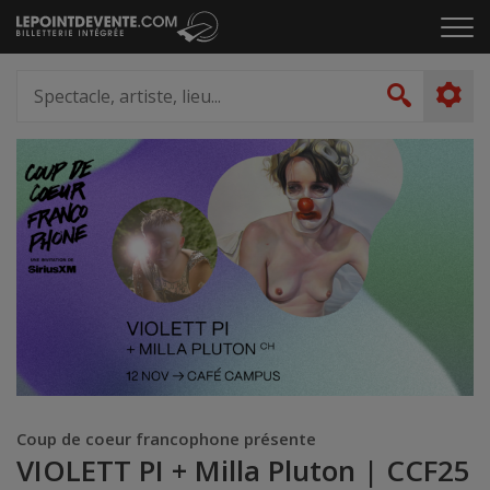
Passer
Cliq
au
pou
contenu
ouvr
Spectacle,
le
artiste,
Recher
men
lieu...
Coup de coeur francophone présente
VIOLETT PI + Milla Pluton | CCF25