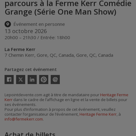
parcours à la Ferme Kerr Comédie
Grange (Série One Man Show)
Événement en personne
13 octobre 2026
20h00 – 21h30 / Entrée: 18h00
La Ferme Kerr
7 Chemin Kerr, Gore, QC, Canada
,
Gore
,
QC
,
Canada
Partagez cet événement
Twitter
Facebook
Linkedin
Pinterest
Envoyer
par
courriel
Lepointdevente.com agit à titre de mandataire pour
Heritage Ferme
Kerr
dans le cadre de l’affichage en ligne et la vente de billets pour
ses événements.
Pour plus d’information à propos de cet événement, veuillez
contacter l’organisateur de l’événement,
Heritage Ferme Kerr
, à
info@fermekerr.com
.
Achat de billets