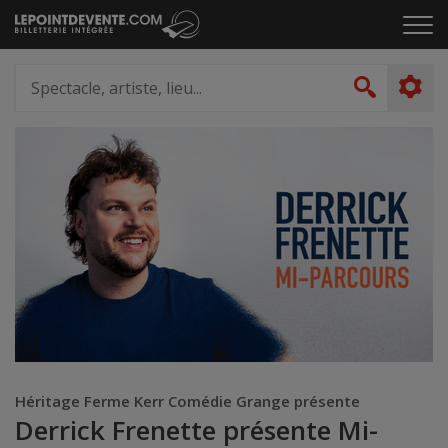
Passer
Cliq
au
pou
contenu
ouvr
Spectacle,
le
artiste,
Recher
men
lieu...
Héritage Ferme Kerr Comédie Grange présente
Derrick Frenette présente Mi-