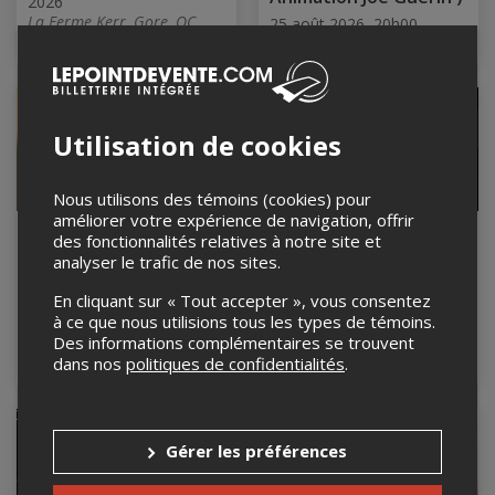
2026
La Ferme Kerr, Gore, QC
25 août 2026, 20h00
La Ferme Kerr, Gore, QC
Utilisation de cookies
Nous utilisons des témoins (cookies) pour
améliorer votre expérience de navigation, offrir
Les Mardis Rires
Les Mardis Rires
des fonctionnalités relatives à notre site et
Gras at Kerr’s Farm
Gras à La Ferme Kerr
analyser le trafic de nos sites.
Comedy Barn – English
Comédie Grange
Comedy Night (hosted
(Spectacle Francais
En cliquant sur « Tout accepter », vous consentez
by Mike Paterson)
Animation Joe Guérin )
à ce que nous utilisions tous les types de témoins.
Des informations complémentaires se trouvent
1er septembre 2026, 20h00
8 septembre 2026, 20h00
dans nos
politiques de confidentialités
.
La Ferme Kerr, Gore, QC
La Ferme Kerr, Gore, QC
ANNULÉ
Gérer les préférences