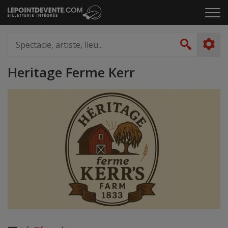
Passer
Cliq
au
pou
contenu
ouvr
Spectacle,
le
artiste,
Recher
men
lieu...
Heritage Ferme Kerr