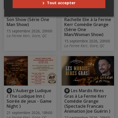
Tout accepter
Franky présente
Lâchée Lousse – de
Son Show (Série One
Rachelle Elie à la Ferme
Man Show)
Kerr Comédie Grange
(Série One
15 septembre 2026, 20h00
Man/Woman Show)
La Ferme Kerr, Gore, QC
15 septembre 2026, 20h00
La Ferme Kerr, Gore, QC
L’Auberge Ludique
Les Mardis Rires
/ The Ludique Inn (
Gras à La Ferme Kerr
Soirée de jeux - Game
Comédie Grange
Night )
(Spectacle Francais
Animation Joe Guérin )
21 septembre 2026, 18h00
La Ferme Kerr, Gore, QC
22 septembre 2026, 20h00