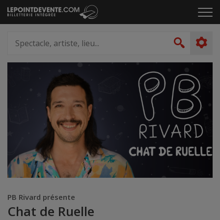
Passer
Cliq
au
pou
contenu
ouvr
Spectacle,
le
artiste,
Recher
men
lieu...
PB Rivard présente
Chat de Ruelle