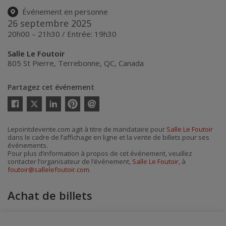
Événement en personne
26 septembre 2025
20h00 – 21h30 / Entrée: 19h30
Salle Le Foutoir
805 St Pierre
,
Terrebonne
,
QC
,
Canada
Partagez cet événement
Twitter
Facebook
Linkedin
Pinterest
Envoyer
par
courriel
Lepointdevente.com agit à titre de mandataire pour
Salle Le Foutoir
dans le cadre de l’affichage en ligne et la vente de billets pour ses
événements.
Pour plus d’information à propos de cet événement, veuillez
contacter l’organisateur de l’événement,
Salle Le Foutoir
, à
foutoir@sallelefoutoir.com
.
Achat de billets