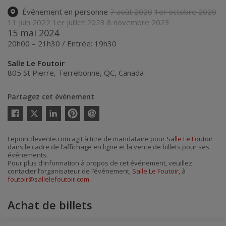
Événement en personne
7 août 2020
1er octobre 2020
11 juin 2022
1er juillet 2023
8 novembre 2023
15 mai 2024
20h00 – 21h30 / Entrée: 19h30
Salle Le Foutoir
805 St Pierre
,
Terrebonne
,
QC
,
Canada
Partagez cet événement
Twitter
Facebook
Linkedin
Pinterest
Envoyer
par
courriel
Lepointdevente.com agit à titre de mandataire pour
Salle Le Foutoir
dans le cadre de l’affichage en ligne et la vente de billets pour ses
événements.
Pour plus d’information à propos de cet événement, veuillez
contacter l’organisateur de l’événement,
Salle Le Foutoir
, à
foutoir@sallelefoutoir.com
.
Achat de billets