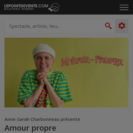
Passer
Cliq
au
pou
contenu
ouvr
Spectacle,
le
artiste,
Recher
men
lieu...
Anne-Sarah Charbonneau présente
Amour propre