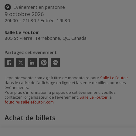
Événement en personne
9 octobre 2026
20h00 – 21h30 / Entrée: 19h30
Salle Le Foutoir
805 St Pierre
,
Terrebonne
,
QC
,
Canada
Partagez cet événement
Twitter
Facebook
Linkedin
Pinterest
Envoyer
par
courriel
Lepointdevente.com agit à titre de mandataire pour
Salle Le Foutoir
dans le cadre de l’affichage en ligne et la vente de billets pour ses
événements.
Pour plus d’information à propos de cet événement, veuillez
contacter l’organisateur de l’événement,
Salle Le Foutoir
, à
foutoir@sallelefoutoir.com
.
Achat de billets