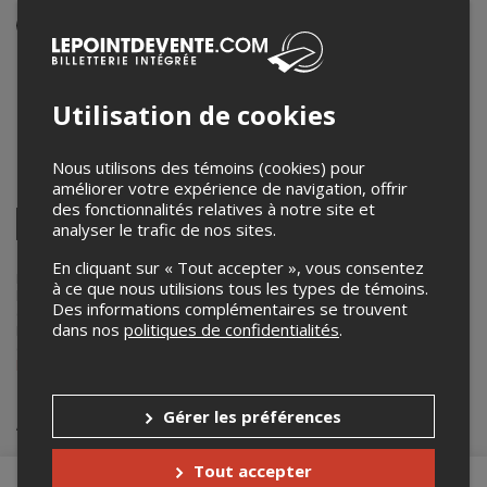
Événement en personne
22 août 2025
21h00 – 23h45
Utilisation de cookies
La Charpente des fauves
206, rue Christophe-Colomb est
,
Québec
,
QC
,
Canada
Nous utilisons des témoins (cookies) pour
améliorer votre expérience de navigation, offrir
Partagez cet événement
des fonctionnalités relatives à notre site et
Twitter
analyser le trafic de nos sites.
Facebook
Linkedin
Pinterest
Envoyer
par
En cliquant sur « Tout accepter », vous consentez
courriel
Lepointdevente.com agit à titre de mandataire pour
Lé Chalote
dans
à ce que nous utilisions tous les types de témoins.
le cadre de l’affichage en ligne et la vente de billets pour ses
Des informations complémentaires se trouvent
événements.
dans nos
politiques de confidentialités
.
Pour plus d’information à propos de cet événement, veuillez
contacter l’organisateur de l’événement,
Lé Chalote
, à
lrbot@ulaval.ca
.
Achat de billets
Gérer les préférences
Tout accepter