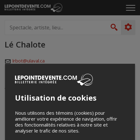
Passer
Cliq
au
pou
contenu
ouvr
Spectacle,
le
artiste,
Recher
men
lieu...
Lé Chalote
lrbot@ulaval.ca
Événements à venir
Votre recherche n'a retourné aucun résultat.
Utilisation de cookies
Nous utilisons des témoins (cookies) pour
améliorer votre expérience de navigation, offrir
des fonctionnalités relatives à notre site et
analyser le trafic de nos sites.