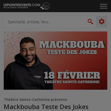
Passer
Cliq
au
pou
contenu
ouvr
Spectacle,
le
artiste,
Recher
men
lieu...
Théâtre Sainte-Catherine présente
Mackbouba Teste Des Jokes