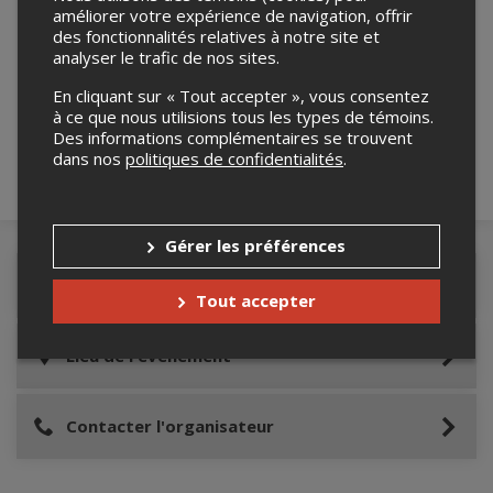
améliorer votre expérience de navigation, offrir
des fonctionnalités relatives à notre site et
Merci de confirmer que vous n'êtes pas un
analyser le trafic de nos sites.
robot ci-bas.
En cliquant sur « Tout accepter », vous consentez
à ce que nous utilisions tous les types de témoins.
Des informations complémentaires se trouvent
dans nos
politiques de confidentialités
.
Gérer les préférences
Détails de l'événement
Tout accepter
Lieu de l'événement
Contacter l'organisateur