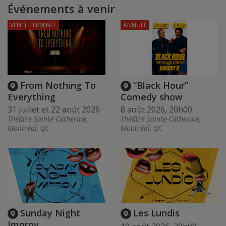
Événements à venir
VENTE TERMINÉE
ANNULÉ
From Nothing To
“Black Hour”
Everything
Comedy show
31 juillet et 22 août 2026
8 août 2026, 20h00
Théâtre Sainte-Catherine,
Théâtre Sainte-Catherine,
Montréal, QC
Montréal, QC
Sunday Night
Les Lundis
Improv