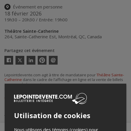
Événement en personne
18 février 2026
19h30 – 20h30 / Entrée: 19h00
Théâtre Sainte-Catherine
264, Sainte-Catherine Est
,
Montréal
,
QC
,
Canada
Partagez cet événement
Twitter
Facebook
Linkedin
Pinterest
Envoyer
par
courriel
Lepointdevente.com agit à titre de mandataire pour
Théâtre Sainte-
Catherine
dans le cadre de l’affichage en ligne et la vente de billets
pour ses événements.
Pour plus d’information à propos de cet événement, veuillez
contacter l’organisateur de l’événement,
Théâtre Sainte-Catherine
, à
theatrestecatherine@gmail.com
ou au
+1 514-284-3939
.
Achat de billets
Utilisation de cookies
Nous utilisons des témoins (cookies) pour