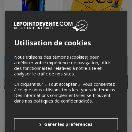
Carlos Sanchez en
Les Lundis
Montréal (En Español)
31 août 2026, 20h00
Théâtre Ste-Catherine,
28 août 2026, 22h00
Montréal, QC
Théâtre Sainte-Catherine,
Utilisation de cookies
Montréal, QC
Nous utilisons des témoins (cookies) pour
COMPLET
améliorer votre expérience de navigation, offrir
des fonctionnalités relatives à notre site et
analyser le trafic de nos sites.
En cliquant sur « Tout accepter », vous consentez
à ce que nous utilisions tous les types de témoins.
Auto Romance
Auto Romance
Des informations complémentaires se trouvent
dans nos
politiques de confidentialités
.
4 septembre 2026, 20h00
5 septembre 2026, 19h30
Théâtre Sainte-Catherine,
Théâtre Sainte-Catherine,
Montréal, QC
Montréal, QC
Gérer les préférences