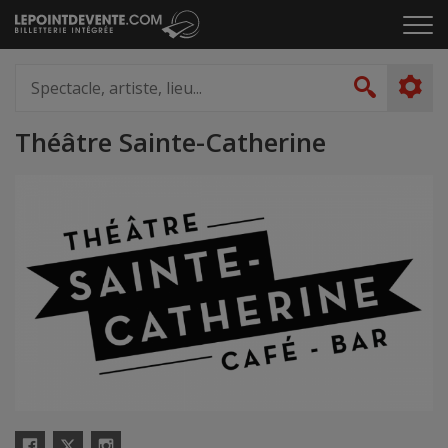
Passer
Cliq
au
pou
contenu
ouvr
Spectacle,
le
artiste,
Recher
men
lieu...
Théâtre Sainte-Catherine
X