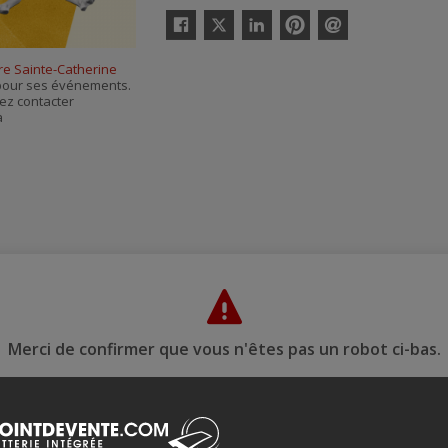
Twitter
Facebook
Linkedin
Pinterest
Envoyer
par
re Sainte-Catherine
courriel
s pour ses événements.
ez contacter
à
Merci de confirmer que vous n'êtes pas un robot ci-bas.