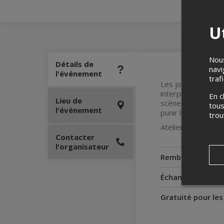
Ut
Nous
Détails de
navi
l'événement
traf
Les joueurs se pla
interprétée par le
En c
Lieu de
scène gagne le plu
tous
l'événement
punir les metteurs
tro
Atelier gratuit de 
Contacter
l'organisateur
Remboursement
Échanges
Gratuité pour le