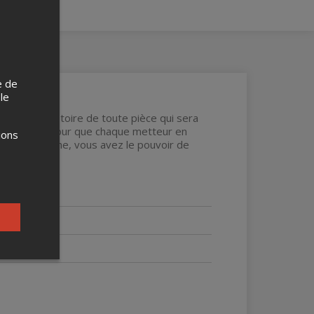
e de
 le
créer une histoire de toute pièce qui sera
 aimé ou non pour que chaque metteur en
ions
s aimé la scène, vous avez le pouvoir de