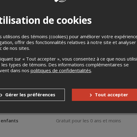
ilisation de cookies
 utilisons des témoins (cookies) pour améliorer votre expérienc
gation, offrir des fonctionnalités relatives à notre site et analyser
ic de nos sites.
ceront, à tour de rôle, dans le corps d'un metteur en scène pour 
s autres joueurs. C’est vous, public, qui choisissez si vous avez
liquant sur « Tout accepter », vous consentez à ce que nous utilis
s de scènes possible tout au long de la soirée. Si vous n'avez pa
 les types de témoins. Des informations complémentaires se
 en scène avant de passer à la suivante !
uvent dans nos
politiques de confidentialités
.
17h à 20h, tous les lundis.
Gérer les préférences
Tout accepter
s
Jusqu'à 7 jours avant l'événement
Jusqu'à 7 jours avant l'événement
s enfants
Gratuit pour les 0 ans et moins