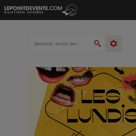
Passer
au
contenu
Spectacle,
artiste,
Rechercher
lieu...