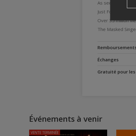
As seen on:
Just For Laughs
Over 35 million v
The Masked Singe
Remboursement
Échanges
Gratuité pour le
Événements à venir
VENTE TERMINÉE