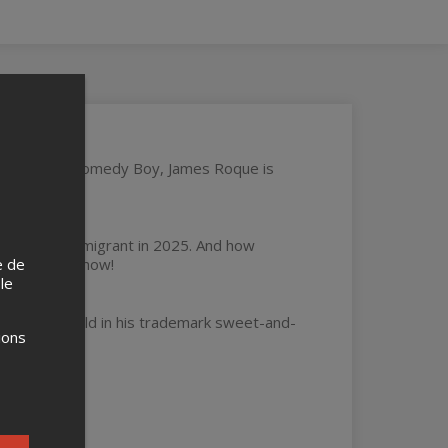
he Kiwi-Pinoy Comedy Boy, James Roque is
 to be an immigrant in 2025. And how
e de
 title of the show!
 le
o migrant, all told in his trademark sweet-and-
ions