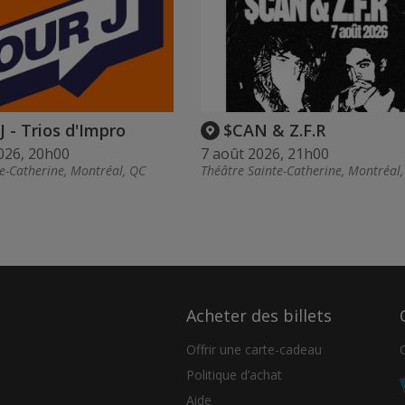
 J - Trios d'Impro
$CAN & Z.F.R
026, 20h00
7 août 2026, 21h00
e-Catherine, Montréal, QC
Théâtre Sainte-Catherine, Montréal
Acheter des billets
Offrir une carte-cadeau
Politique d’achat
Aide