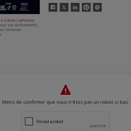
Twitter
Facebook
Linkedin
Pinterest
Envoyer
par
re Sainte-Catherine
courriel
s pour ses événements.
ez contacter
à
Merci de confirmer que vous n'êtes pas un robot ci-bas.