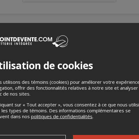
l over your social media feeds, now it's time to see him live! T
ith another night of laughs as part of the 2025 Legal Alien Tour.
ilisation de cookies
anada two years ago, James has been reflecting on what it means
 utilisons des témoins (cookies) pour améliorer votre expérienc
ls a bit like you're treated like a...Legal Alien. Oh snap, that's the
gation, offrir des fonctionnalités relatives à notre site et analyser
ic de nos sites.
r full of jokes and side-splitting stories about his life as a Filipin
liquant sur « Tout accepter », vous consentez à ce que nous utilis
.
 les types de témoins. Des informations complémentaires se
uvent dans nos
politiques de confidentialités
.
 of the Fest" Award - Vancouver Fringe 2024