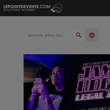
Passer
au
contenu
Spectacle,
artiste,
Rechercher
lieu...