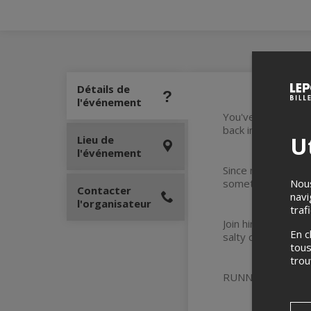
Détails de
l'événement
You've seen him al
back in your city w
Ut
Lieu de
l'événement
Since moving to C
Nous
sometimes it all fee
Contacter
navi
l'organisateur
traf
Join him for an hou
En c
salty comedy style
tous
tro
RUNNER UP - "Best