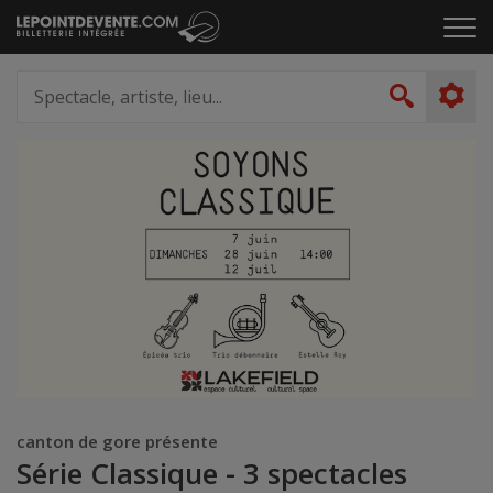
Passer
Cliq
au
pou
contenu
ouvr
Spectacle,
le
artiste,
Recher
men
lieu...
canton de gore présente
Série Classique - 3 spectacles