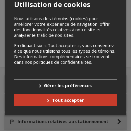
Utilisation de cookies
Nous utilisons des témoins (cookies) pour
Merci de confirmer que vous n'êtes pas un
améliorer votre expérience de navigation, offrir
robot ci-bas.
des fonctionnalités relatives à notre site et
analyser le trafic de nos sites.
En cliquant sur « Tout accepter », vous consentez
à ce que nous utilisions tous les types de témoins.
Des informations complémentaires se trouvent
dans nos
politiques de confidentialités
.
Détails de l'événement
Gérer les préférences
Tout accepter
Accès au site de l'événement
Informations relatives au stationnement