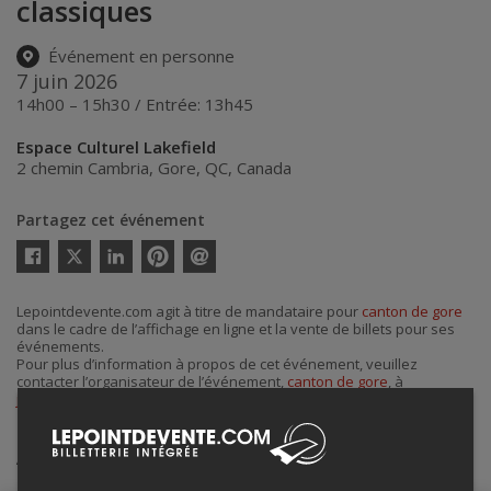
classiques
Événement en personne
7 juin 2026
14h00 – 15h30 / Entrée: 13h45
Espace Culturel Lakefield
2 chemin Cambria
,
Gore
,
QC
,
Canada
Partagez cet événement
Twitter
Facebook
Linkedin
Pinterest
Envoyer
par
courriel
Lepointdevente.com agit à titre de mandataire pour
canton de gore
dans le cadre de l’affichage en ligne et la vente de billets pour ses
événements.
Pour plus d’information à propos de cet événement, veuillez
contacter l’organisateur de l’événement,
canton de gore
, à
jboyer@cantondegore.qc.ca
.
Achat de billets