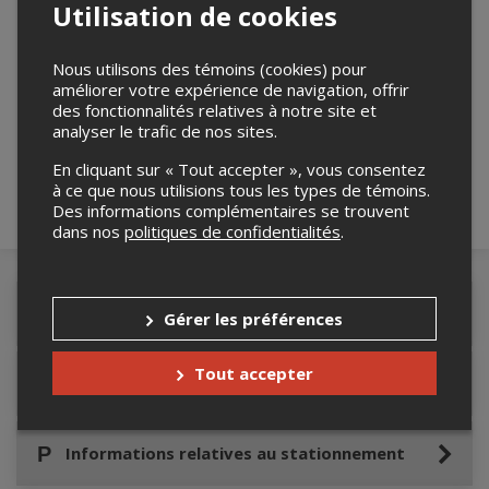
Utilisation de cookies
Nous utilisons des témoins (cookies) pour
Merci de confirmer que vous n'êtes pas un
améliorer votre expérience de navigation, offrir
robot ci-bas.
des fonctionnalités relatives à notre site et
analyser le trafic de nos sites.
En cliquant sur « Tout accepter », vous consentez
à ce que nous utilisions tous les types de témoins.
Des informations complémentaires se trouvent
dans nos
politiques de confidentialités
.
Détails de l'événement
Gérer les préférences
Tout accepter
Accès au site de l'événement
Informations relatives au stationnement