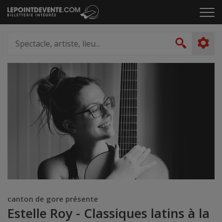
Passer
Cliq
au
pou
contenu
ouvr
Spectacle,
le
artiste,
Recher
men
lieu...
canton de gore présente
Estelle Roy - Classiques latins à la