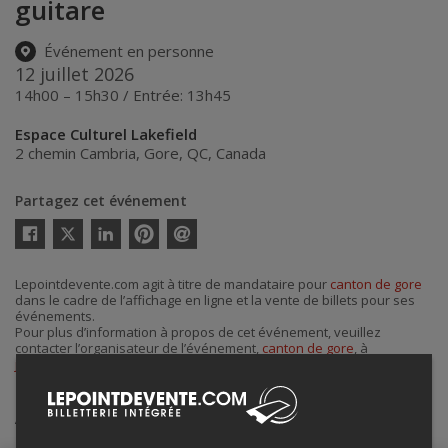
guitare
Événement en personne
12 juillet 2026
14h00 – 15h30 / Entrée: 13h45
Espace Culturel Lakefield
2 chemin Cambria
,
Gore
,
QC
,
Canada
Partagez cet événement
Twitter
Facebook
Linkedin
Pinterest
Envoyer
par
courriel
Lepointdevente.com agit à titre de mandataire pour
canton de gore
dans le cadre de l’affichage en ligne et la vente de billets pour ses
événements.
Pour plus d’information à propos de cet événement, veuillez
contacter l’organisateur de l’événement,
canton de gore
, à
jboyer@cantondegore.qc.ca
.
Achat de billets