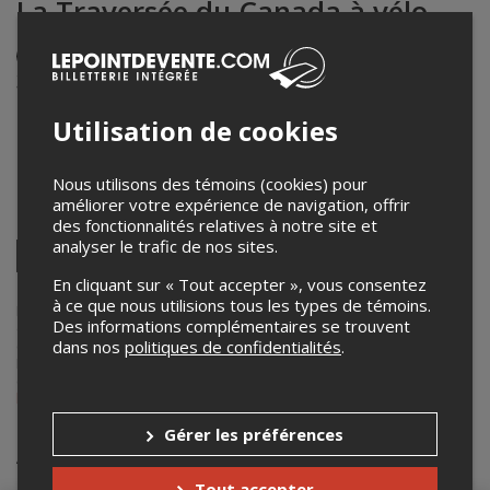
La Traversée du Canada à vélo
Événement en personne
3 décembre 2025
19h00 – 20h45 / Entrée: 18h30
Utilisation de cookies
Le Baril Roulant - Microbrasserie / Pub
1650 QC-117
,
Val-David
,
QC
,
Canada
Nous utilisons des témoins (cookies) pour
améliorer votre expérience de navigation, offrir
Partagez cet événement
des fonctionnalités relatives à notre site et
analyser le trafic de nos sites.
Twitter
Facebook
Linkedin
Pinterest
Envoyer
En cliquant sur « Tout accepter », vous consentez
par
à ce que nous utilisions tous les types de témoins.
courriel
Lepointdevente.com agit à titre de mandataire pour
Frederic Dupuis
Des informations complémentaires se trouvent
dans le cadre de l’affichage en ligne et la vente de billets pour ses
dans nos
politiques de confidentialités
.
événements.
Pour plus d’information à propos de cet événement, veuillez
contacter l’organisateur de l’événement,
Frederic Dupuis
, à
leturboaventurier@gmail.com
.
Gérer les préférences
Achat de billets
Tout accepter