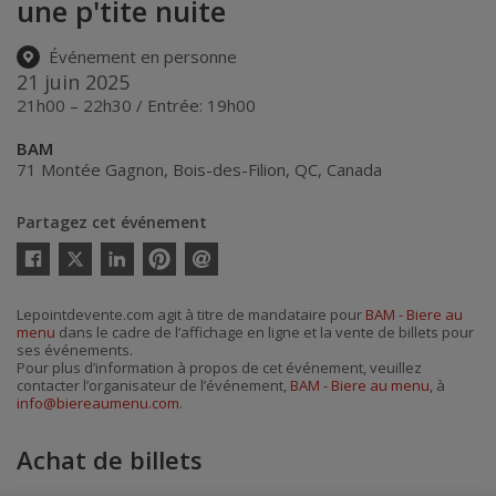
une p'tite nuite
Événement en personne
21 juin 2025
21h00 – 22h30 / Entrée: 19h00
BAM
71 Montée Gagnon
,
Bois-des-Filion
,
QC
,
Canada
Partagez cet événement
Twitter
Facebook
Linkedin
Pinterest
Envoyer
par
courriel
Lepointdevente.com agit à titre de mandataire pour
BAM - Biere au
menu
dans le cadre de l’affichage en ligne et la vente de billets pour
ses événements.
Pour plus d’information à propos de cet événement, veuillez
contacter l’organisateur de l’événement,
BAM - Biere au menu
, à
info@biereaumenu.com
.
Achat de billets