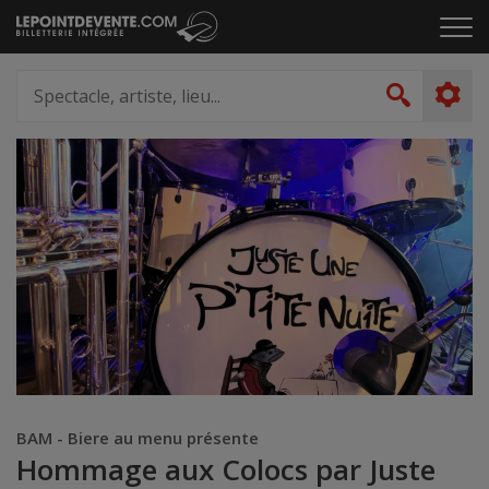
Passer
Cliq
au
pou
contenu
ouvr
Spectacle,
le
artiste,
Recher
men
lieu...
BAM - Biere au menu présente
Hommage aux Colocs par Juste