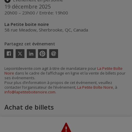
19 décembre 2025
20h00 – 23h00 / Entrée: 19h00
La Petite boite noire
58 rue Meadow
,
Sherbrooke
,
QC
,
Canada
Partagez cet événement
Twitter
Facebook
Linkedin
Pinterest
Envoyer
par
courriel
Lepointdevente.com agit à titre de mandataire pour
La Petite Boîte
Noire
dans le cadre de l’affichage en ligne et la vente de billets pour
ses événements.
Pour plus d’information à propos de cet événement, veuillez
contacter l’organisateur de l’événement,
La Petite Boîte Noire
, à
info@lapetiteboitenoire.com
.
Achat de billets