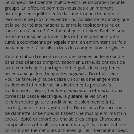
Le concept de l’identité multiple est une inspiration pour le
groupe. En effet, ne sommes-nous pas à un moment
historique en équilibre entre la catastrophe climatique et
l’économie de proximité, entre l’individualisme technologique
et la solidarité internationale, entre le repli identitaire et
l’ouverture à autrui? Ces thématiques et bien d’autres sont
mises en musique, à travers les rythmes dansants de la
cumbia colombienne principalement, en empruntant parfois
au bambuco et à la salsa, dans des compositions originales.
S’étant d’abord rencontrés sur des scènes underground et
dans des séances d’improvisation en Estrie, ils ont tout de
suite compris qu’ils partageaient le goût de ces rythmes
ancestraux qui font bouger les
naguales
d’ici et d’ailleurs.
Pour ce faire, le groupe utilise un curieux mélange entre
traditionnel et moderne; aux instruments percussifs
traditionnels :
alegre, tambora
,
huacharaca
et
maraca
, aux
cordes : la basse électrique, la guitare, le violon et
le
tiple
(petite guitare traditionnelle colombienne à 12
cordes), avec le tout agrémenté d’intrusions d’accordéon et
de clarinette. Ensemble, ils tissent une musique formant un
cocktail épicé et coloré qui endiable les corps. Chanteurs,
compositeurs et multi-instrumentistes, ils harmonisent leur
voix sur des thématiques actuelles qui leur tiennent à coeur.