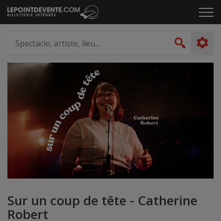
Passer
Cliq
au
pou
contenu
ouvr
Spectacle,
le
artiste,
Recher
men
lieu...
Sur un coup de tête - Catherine
Robert