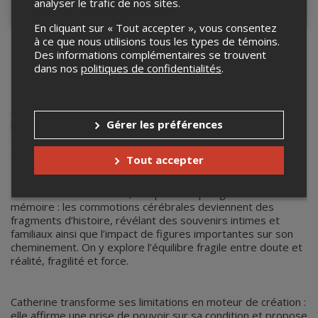
analyser le trafic de nos sites.
Contacter l'organisateur
En cliquant sur « Tout accepter », vous consentez
à ce que nous utilisions tous les types de témoins.
Des informations complémentaires se trouvent
Sur un coup de tête - Catherine
dans nos
politiques de confidentialités
.
Robert
Sur un coup de tête
est un spectacle sensible et lumineux
où Catherine Robert aborde les thèmes de la résilience, de
Gérer les préférences
l’introspection et de la santé mentale. À travers ses récits,
elle invite le public à ralentir, à rêver et à prendre soin de
soi, tout en naviguant entre humour et émotion.
Tout accepter
Entre chocs et éclaircies, ce spectacle plonge dans la
mémoire : les commotions cérébrales deviennent des
fragments d’histoire, révélant des souvenirs intimes et
familiaux ainsi que l’impact de figures importantes sur son
cheminement. On y explore l’équilibre fragile entre doute et
réalité, fragilité et force.
Catherine transforme ses limitations en moteur de création :
elle affirme une prise de pouvoir sur sa condition et propose