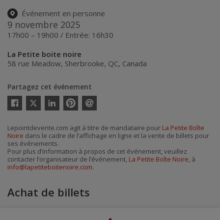
Événement en personne
9 novembre 2025
17h00 – 19h00 / Entrée: 16h30
La Petite boite noire
58 rue Meadow
,
Sherbrooke
,
QC
,
Canada
Partagez cet événement
Twitter
Facebook
Linkedin
Pinterest
Envoyer
par
courriel
Lepointdevente.com agit à titre de mandataire pour
La Petite Boîte
Noire
dans le cadre de l’affichage en ligne et la vente de billets pour
ses événements.
Pour plus d’information à propos de cet événement, veuillez
contacter l’organisateur de l’événement,
La Petite Boîte Noire
, à
info@lapetiteboitenoire.com
.
Achat de billets