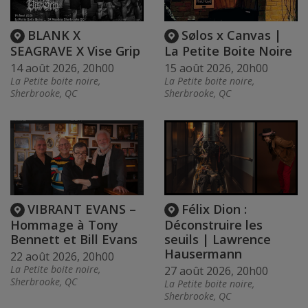
BLANK X
Sølos x Canvas |
SEAGRAVE X Vise Grip
La Petite Boite Noire
14 août 2026, 20h00
15 août 2026, 20h00
La Petite boite noire,
La Petite boite noire,
Sherbrooke, QC
Sherbrooke, QC
VIBRANT EVANS –
Félix Dion :
Hommage à Tony
Déconstruire les
Bennett et Bill Evans
seuils | Lawrence
Hausermann
22 août 2026, 20h00
La Petite boite noire,
27 août 2026, 20h00
Sherbrooke, QC
La Petite boite noire,
Sherbrooke, QC