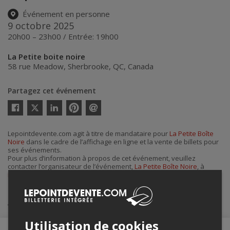
Événement en personne
9 octobre 2025
20h00 – 23h00 / Entrée: 19h00
La Petite boite noire
58 rue Meadow
,
Sherbrooke
,
QC
,
Canada
Partagez cet événement
Twitter
Facebook
Linkedin
Pinterest
Envoyer
par
courriel
Lepointdevente.com agit à titre de mandataire pour
La Petite Boîte
Noire
dans le cadre de l’affichage en ligne et la vente de billets pour
ses événements.
Pour plus d’information à propos de cet événement, veuillez
contacter l’organisateur de l’événement,
La Petite Boîte Noire
, à
info@lapetiteboitenoire.com
.
Achat de billets
Utilisation de cookies