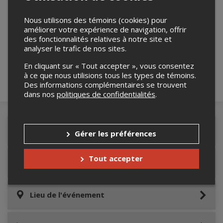
Nous utilisons des témoins (cookies) pour
Merci de confirmer que vous n'êtes pas un
améliorer votre expérience de navigation, offrir
robot ci-bas.
des fonctionnalités relatives à notre site et
analyser le trafic de nos sites.
En cliquant sur « Tout accepter », vous consentez
à ce que nous utilisions tous les types de témoins.
Des informations complémentaires se trouvent
dans nos
politiques de confidentialités
.
Détails de l'événement
Gérer les préférences
Tout accepter
Informations relatives au stationnement
Lieu de l'événement