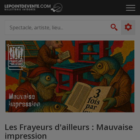
Passer
Cliq
au
pou
contenu
ouvr
Spectacle,
le
artiste,
Recher
men
lieu...
Les Frayeurs d'ailleurs : Mauvaise
impression