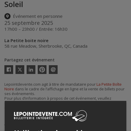
Soleil
Événement en personne
25 septembre 2025
17h00 – 23h00 / Entrée: 16h30
La Petite boite noire
58 rue Meadow
,
Sherbrooke
,
QC
,
Canada
Partagez cet événement
Twitter
Facebook
Linkedin
Pinterest
Envoyer
par
courriel
Lepointdevente.com agit à titre de mandataire pour
La Petite Boîte
Noire
dans le cadre de l’affichage en ligne et la vente de billets pour
ses événements.
Pour plus d’information à propos de cet événement, veuillez
contacter l’organisateur de l’événement,
La Petite Boîte Noire
, à
info@lapetiteboitenoire.com
.
Achat de billets