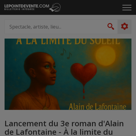
Passer
Cliq
au
pou
contenu
ouvr
Spectacle,
le
artiste,
Recher
men
lieu...
Lancement du 3e roman d'Alain
de Lafontaine - À la limite du