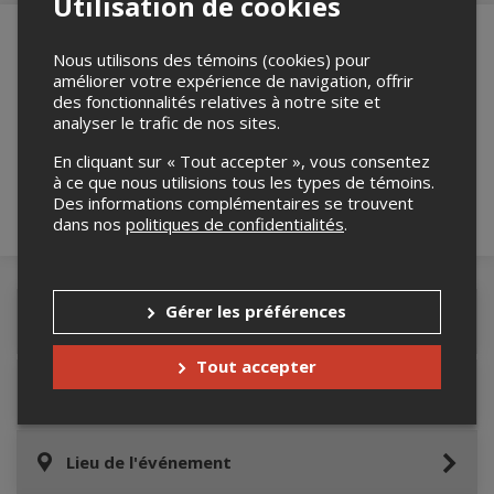
Utilisation de cookies
Nous utilisons des témoins (cookies) pour
améliorer votre expérience de navigation, offrir
Merci de confirmer que vous n'êtes pas un
des fonctionnalités relatives à notre site et
robot ci-bas.
analyser le trafic de nos sites.
En cliquant sur « Tout accepter », vous consentez
à ce que nous utilisions tous les types de témoins.
Des informations complémentaires se trouvent
dans nos
politiques de confidentialités
.
Gérer les préférences
Détails de l'événement
Tout accepter
Informations relatives au stationnement
Lieu de l'événement