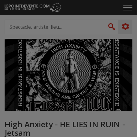
Passer
Cliq
au
pou
contenu
ouvr
Spectacle,
le
artiste,
Recher
men
lieu...
High Anxiety - HE LIES IN RUIN -
Jetsam