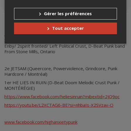
Contacter l'organisateur
Gérer les préférences
High Anxiety - HE LIES IN RUIN -
Tout accepter
Jetsam
3e HIGH ANXIETY »LANCEMENT DE VINYLE » (Female/
Enby/ 2spirit fronted/ Left Political Crust, D-Beat Punk band
From Stone Mills, Ontario
2e JETSAM (Queercore, Powerviolence, Grindcore, Punk
Hardcore / Montréal)
1er HE LIES IN RUIN (D-Beat Doom Melodic Crust Punk /
MONTÉRÉGIE)
https://www.facebook.com/heliesinruin?mibextid=2JQ9oc
https://youtu.be/L2XCTAG6-BE?si=nhbaIs-X2SVzav-O
www.facebook.com/highanxietypunk