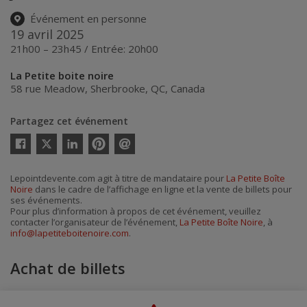
Événement en personne
19 avril 2025
21h00 – 23h45 / Entrée: 20h00
La Petite boite noire
58 rue Meadow
,
Sherbrooke
,
QC
,
Canada
Partagez cet événement
Twitter
Facebook
Linkedin
Pinterest
Envoyer
par
courriel
Lepointdevente.com agit à titre de mandataire pour
La Petite Boîte
Noire
dans le cadre de l’affichage en ligne et la vente de billets pour
ses événements.
Pour plus d’information à propos de cet événement, veuillez
contacter l’organisateur de l’événement,
La Petite Boîte Noire
, à
info@lapetiteboitenoire.com
.
Achat de billets