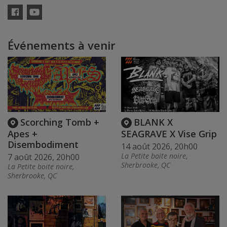
Facebook
YouTube
Événements à venir
Scorching Tomb +
BLANK X
Apes +
SEAGRAVE X Vise Grip
Disembodiment
14 août 2026, 20h00
La Petite boite noire,
7 août 2026, 20h00
Sherbrooke, QC
La Petite boite noire,
Sherbrooke, QC