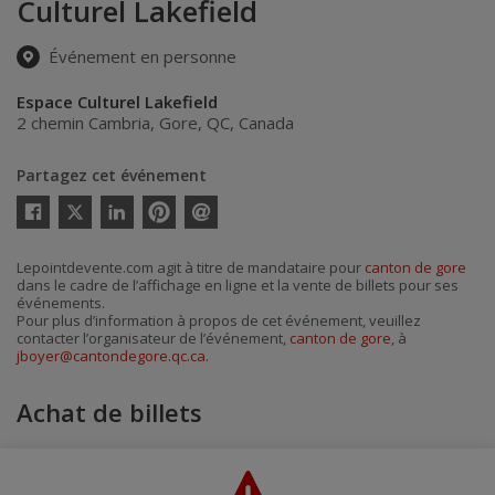
Culturel Lakefield
Événement en personne
Espace Culturel Lakefield
2 chemin Cambria
,
Gore
,
QC
,
Canada
Partagez cet événement
Twitter
Facebook
Linkedin
Pinterest
Envoyer
par
courriel
Lepointdevente.com agit à titre de mandataire pour
canton de gore
dans le cadre de l’affichage en ligne et la vente de billets pour ses
événements.
Pour plus d’information à propos de cet événement, veuillez
contacter l’organisateur de l’événement,
canton de gore
, à
jboyer@cantondegore.qc.ca
.
Achat de billets