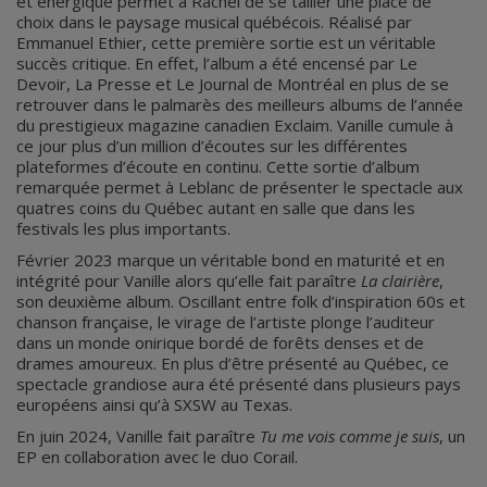
et énergique permet à Rachel de se tailler une place de
choix dans le paysage musical québécois. Réalisé par
Emmanuel Ethier, cette première sortie est un véritable
succès critique.​ ​En effet, l’album a été encensé par Le
Devoir, La Presse et Le Journal de Montréal en plus de se
retrouver dans le palmarès des meilleurs albums de l’année
du prestigieux magazine canadien Exclaim. Vanille cumule à
ce jour plus d’un million d’écoutes sur les différentes
plateformes d’écoute en continu. Cette sortie d’album
remarquée permet à Leblanc de présenter le spectacle aux
quatres coins du Québec autant en salle que dans les
festivals les plus importants.
Février 2023 marque un véritable bond en maturité et en
intégrité pour Vanille alors qu’elle fait paraître
La clairière
,
son deuxième album. Oscillant entre folk d’inspiration 60s et
chanson française, le virage de l’artiste plonge l’auditeur
dans un monde onirique bordé de forêts denses et de
drames amoureux. En plus d’être présenté au Québec, ce
spectacle grandiose aura été présenté dans plusieurs pays
européens ainsi qu’à SXSW au Texas.
En juin 2024, Vanille fait paraître
Tu me vois comme je suis
, un
EP en collaboration avec le duo Corail.