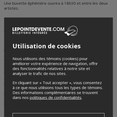
Une buvette éphémère ouvrira à 18h30 et entre les deux
artistes.
Aline Winant et Velours Velours - 8
novembre 2025
Programme double : Velours Velours et Aline Winant
Utilisation de cookies
Velours velours
Nous utilisons des témoins (cookies) pour
Accompagné de Florence Labelle (voix, violon), Philippe Noël
améliorer votre expérience de navigation, offrir
(guitares), Étienne Lavigueur (claviers), Érika Fogagnolo
des fonctionnalités relatives à notre site et
(voix, basse) et de Davy Duquenoy (batterie), Velours
analyser le trafic de nos sites.
Velours nous partage un spectacle énergique et exaltant
avec des grooves auxquels il est impossible de rester
En cliquant sur « Tout accepter », vous consentez
indifférent. Mélangeant les chansons de son nouvel album
à ce que nous utilisions tous les types de témoins.
Quand je pleure, je suis content et celles de son premier EP,
Des informations complémentaires se trouvent
la soirée nous transporte dans une vaste gamme
dans nos
politiques de confidentialités
.
d’émotions, tantôt touchante, tantôt tranchante, dans
l’humour ou dans la mélancolie.
Préparez-vous à laisser
absorber par l’univers de Velours Velours dans un
moment hors du temps.