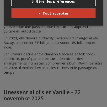
Gérer les préférences
Aline Winant
Aline Winant est une musicienne et comédienne belge,
Tout accepter
installée à Montréal.
Formée au Conservatoire d’art dramatique de Montréal, elle
y développe une passion pour l’écriture et apprend la
guitare en autodidacte.
En 2023, elle dévoile
Suddenly Everyone’s a Stranger in My
Family
, un premier EP bilingue aux sonorités folk, pop et
indie.
Son univers oscille entre chanson française et folk nord-
américain, porté par une écriture délicate et des
arrangements intimistes. Son premier album,
North
, paraîtra
en 2026. Il explore l’errance, les racines et le passage du
temps
Unessential oils et Vanille - 22
novembre 2025