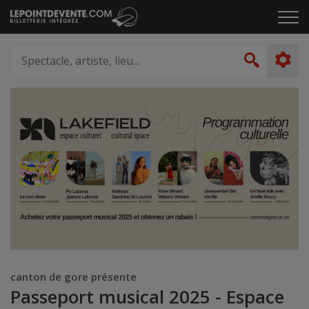
Passer
Cliq
au
pou
contenu
ouvr
Spectacle,
le
artiste,
Recher
men
lieu...
canton de gore présente
Passeport musical 2025 - Espace