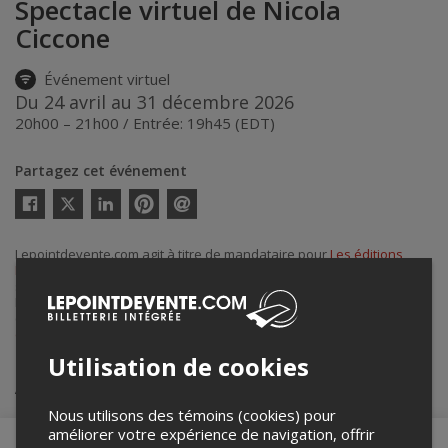
Spectacle virtuel de Nicola
Ciccone
Événement virtuel
Du 24 avril au 31 décembre 2026
20h00 – 21h00 / Entrée: 19h45 (EDT)
Partagez cet événement
Twitter
Facebook
Linkedin
Pinterest
Envoyer
par
courriel
Lepointdevente.com agit à titre de mandataire pour
Les éditions
Matita
dans le cadre de l’affichage en ligne et la vente de billets pour
ses événements.
Pour plus d’information à propos de cet événement, veuillez
contacter l’organisateur de l’événement,
Les éditions Matita
, à
equipenicolaciccone@gmail.com
.
Utilisation de cookies
Achat de billets
Nous utilisons des témoins (cookies) pour
améliorer votre expérience de navigation, offrir