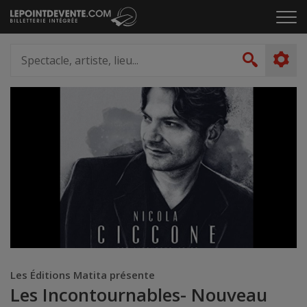
Passer
Cliq
au
pou
contenu
ouvr
Spectacle,
le
artiste,
Recher
men
lieu...
Les Éditions Matita présente
Les Incontournables- Nouveau