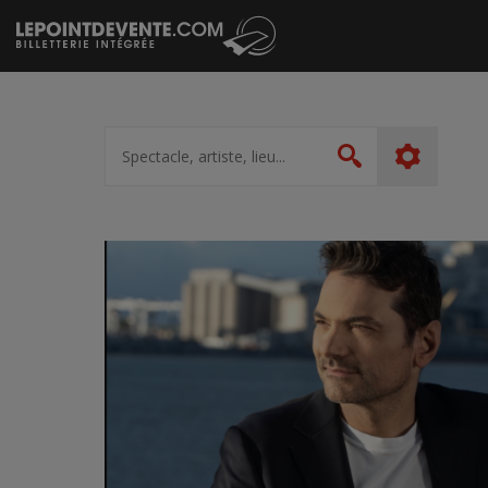
Passer
au
contenu
Spectacle,
artiste,
Rechercher
lieu...