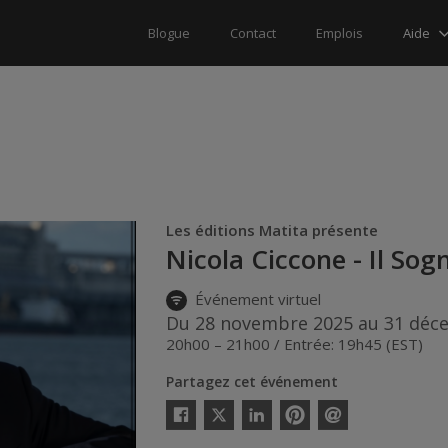
Aide
Blogue
Contact
Emplois
Les éditions Matita présente
Nicola Ciccone - Il Sog
Événement virtuel
Du 28 novembre 2025 au 31 déc
20h00 – 21h00 / Entrée: 19h45 (EST)
Partagez cet événement
Twitter
Facebook
Linkedin
Pinterest
Envoyer
par