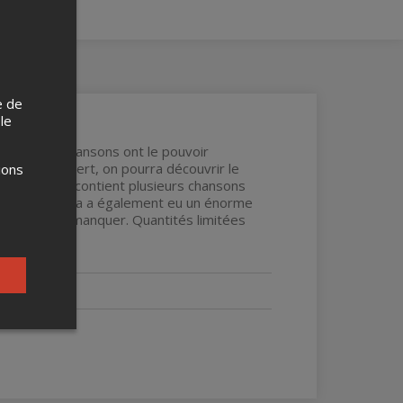
e de
 le
ccone. Les chansons ont le pouvoir
s de ce concert, on pourra découvrir le
ions
 italien. Il contient plusieurs chansons
anson Bambolina a également eu un énorme
us à ne pas manquer. Quantités limitées