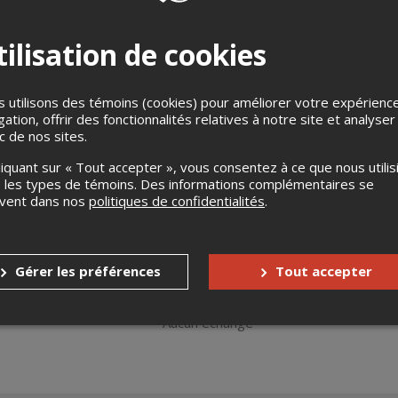
ilisation de cookies
 utilisons des témoins (cookies) pour améliorer votre expérienc
gation, offrir des fonctionnalités relatives à notre site et analyser
ic de nos sites.
nsons est une nouvelle série de spectacles virtuels de Nicola Ci
sembler, de faire rire, pleurer, rêver et même de guérir. Au cour
liquant sur « Tout accepter », vous consentez à ce que nous utilis
ns de l'album Il Sognatore. Rappelons que ce disque est à 100% en
 les types de témoins. Des informations complémentaires se
Il Sognatore, Innamorati noi, Donna et Non si muore mai. La ch
uvent dans nos
politiques de confidentialités
.
enue la berceuse pour adultes par excellence. Bref, un rendez-vo
us.
Gérer les préférences
Tout accepter
s
Aucun remboursement
Aucun échange