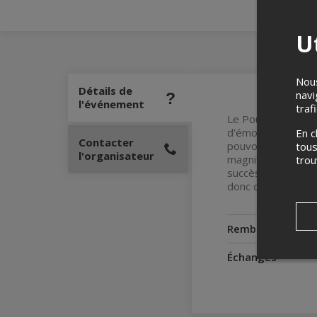
Ut
Nous
Détails de
navi
l'événement
traf
Le Pouvoir des Cha
d'émouvoir, de ras
En c
Contacter
pouvoir des chanso
tous
l'organisateur
magnifiques dont 
tro
succès et est dev
donc dépêchez-vo
Remboursement
Échanges